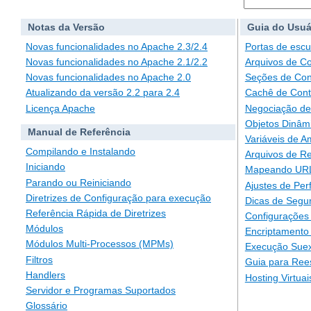
Notas da Versão
Guia do Usuá
Novas funcionalidades no Apache 2.3/2.4
Portas de escu
Novas funcionalidades no Apache 2.1/2.2
Arquivos de C
Novas funcionalidades no Apache 2.0
Seções de Con
Atualizando da versão 2.2 para 2.4
Cachê de Con
Licença Apache
Negociação de
Objetos Dinâm
Manual de Referência
Variáveis de A
Compilando e Instalando
Arquivos de Re
Iniciando
Mapeando URLs
Parando ou Reiniciando
Ajustes de Pe
Diretrizes de Configuração para execução
Dicas de Segu
Referência Rápida de Diretrizes
Configurações 
Módulos
Encriptamento
Módulos Multi-Processos (MPMs)
Execução Suex
Filtros
Guia para Ree
Handlers
Hosting Virtuai
Servidor e Programas Suportados
Glossário