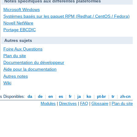
Notes spécifiques aux différentes plateformes
Microsoft Windows
Systèmes basés sur les paquet RPM (Redhat / CentOS / Fedora)
Novell NetWare
Portage EBCDIC
Autres sujets
Foire Aux Questions
Plan du site
Documentation du développeur
Aide pour la documentation
Autres notes
Wiki
s Disponibles:
da
|
de
|
en
|
es
|
fr
|
ja
|
ko
|
pt-br
|
tr
|
zh-cn
Modules
|
Directives
|
FAQ
|
Glossaire
|
Plan du site