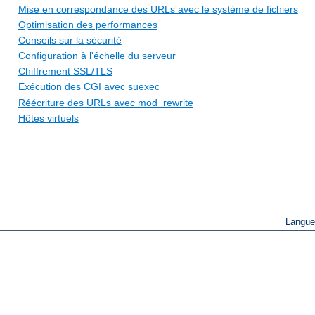
Mise en correspondance des URLs avec le système de fichiers
Optimisation des performances
Conseils sur la sécurité
Configuration à l'échelle du serveur
Chiffrement SSL/TLS
Exécution des CGI avec suexec
Réécriture des URLs avec mod_rewrite
Hôtes virtuels
Langue