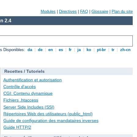
Modules
|
Directives
|
FAQ
|
Glossaire
|
Plan du site
n 2.4
s Disponibles:
da
|
de
|
en
|
es
|
fr
|
ja
|
ko
|
pt-br
|
tr
|
zh-cn
Recettes / Tutoriels
Authentification et autorisation
Contrôle d'accès
CGI: Contenu dynamique
Fichiers .htaccess
Server Side Includes (SSI)
Répertoires Web des utilisateurs (public_html)
Guide de configuration des mandataires inverses
Guide HTTP/2