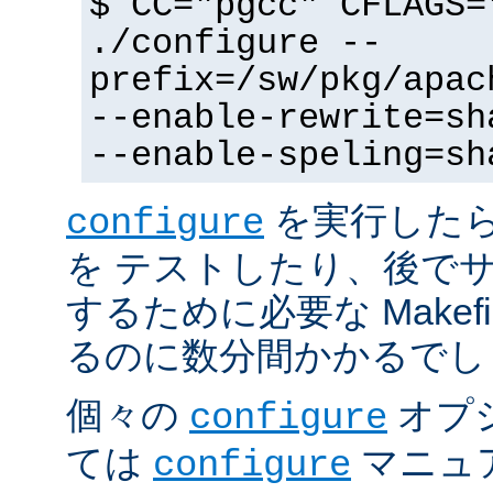
$ CC="pgcc" CFLAGS=
./configure --
prefix=/sw/pkg/apac
--enable-rewrite=sh
--enable-speling=sh
を実行した
configure
を テストしたり、後で
するために必要な Makef
るのに数分間かかるでし
個々の
オプ
configure
ては
マニュ
configure