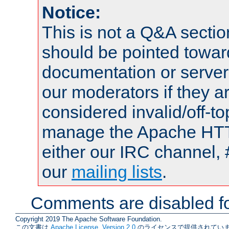
Notice:
This is not a Q&A sect
should be pointed towar
documentation or serve
our moderators if they a
considered invalid/off-t
manage the Apache HTTP
either our IRC channel, 
our
mailing lists
.
Comments are disabled fo
Copyright 2019 The Apache Software Foundation.
この文書は
Apache License, Version 2.0
のライセンスで提供されていま