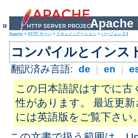
Apach
Apache
>
HTTP サーバ
>
ドキュメンテーション
>
バージョン 2.4
コンパイルとインス
翻訳済み言語:
de
|
en
|
e
この日本語訳はすでに古
性があります。 最近更
には英語版をご覧下さい
この文書で扱う範囲は、Unix