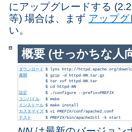
にアップグレードする (2.2.50
等) 場合は、まず
アップグ
い。
概要 (せっかちな人向
ダウンロード
$ lynx http://httpd.apache.org/downl
展開
$ gzip -d httpd-
NN
.tar.gz
$ tar xvf httpd-
NN
.tar
$ cd httpd-
NN
設定
$ ./configure --prefix=
PREFIX
コンパイル
$ make
インストール
$ make install
カスタマイズ
$ vi
PREFIX
/conf/apache2.conf
テスト
$
PREFIX
/bin/apache2ctl -k start
NN
は最新のバージョン