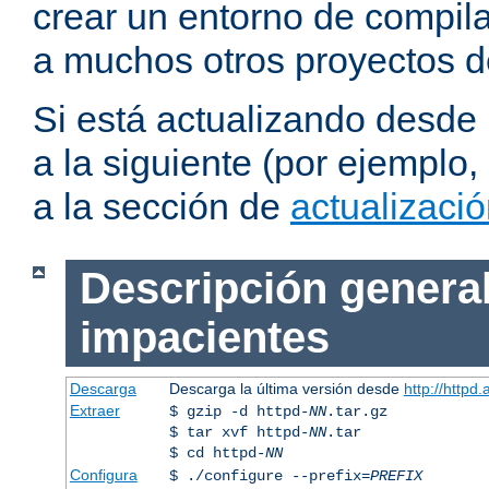
crear un entorno de compil
a muchos otros proyectos d
Si está actualizando desde
a la siguiente (por ejemplo,
a la sección de
actualizaci
Descripción general
impacientes
Descarga
Descarga la última versión desde
http://httpd
Extraer
$ gzip -d httpd-
NN
.tar.gz
$ tar xvf httpd-
NN
.tar
$ cd httpd-
NN
Configura
$ ./configure --prefix=
PREFIX