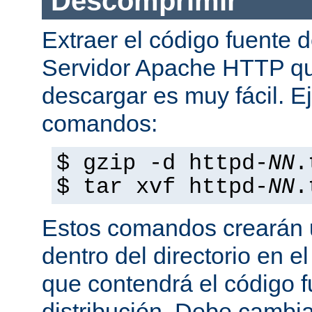
Descomprimir
Extraer el código fuente d
Servidor Apache HTTP q
descargar es muy fácil. E
comandos:
$ gzip -d httpd-
NN
.
$ tar xvf httpd-
NN
.
Estos comandos crearán u
dentro del directorio en e
que contendrá el código 
distribución. Debe cambia