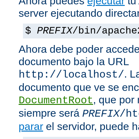
Ahora puedes
ejecutar
tu
server ejecutando direct
$
PREFIX
/bin/apache
Ahora debe poder acceder
documento bajo la URL
. L
http://localhost/
documento que ve se enc
, que por
DocumentRoot
siempre será
PREFIX
/ht
parar
el servidor, puede h