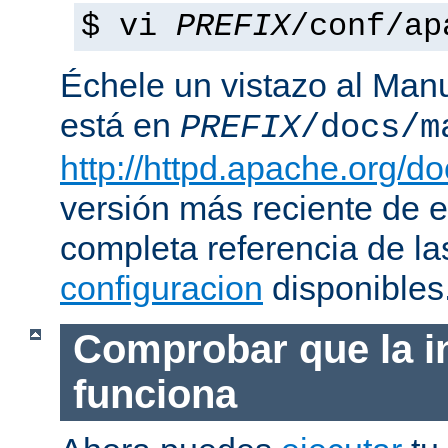
$ vi
PREFIX
/conf/ap
Échele un vistazo al Man
está en
PREFIX
/docs/m
http://httpd.apache.org/do
versión más reciente de 
completa referencia de l
configuracion
disponibles
Comprobar que la i
funciona