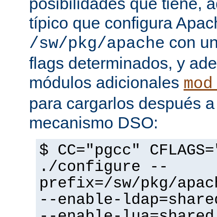
posibilidades que tiene, 
típico que configura Apac
con un
/sw/pkg/apache
flags determinados, y ad
módulos adicionales
mod
para cargarlos después a 
mecanismo DSO:
$ CC="pgcc" CFLAGS=
./configure --
prefix=/sw/pkg/apac
--enable-ldap=share
--enable-lua=shared