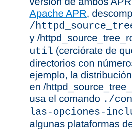
versión de ambos APR 
Apache APR
, descomp
/httpd_source_tre
y /httpd_source_tree_r
(cerciórate de qu
util
directorios con número
ejemplo, la distribuci
en /httpd_source_tree_r
usa el comando
./co
las-opciones-incl
algunas plataformas de