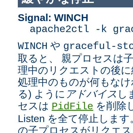
Signal: WINCH
apache2ctl -k gra
や
WINCH
graceful-st
取ると、 親プロセスは
理中のリクエストの後に
処理中のものが何もなけ
る) ように
アドバイス
し
セスは
を削除
PidFile
Listen を全て停止しま
の子プロセスがリクエス