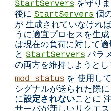
を守ります
StartServers
後に
個
StartServers
が 生成されていなけれ
うに適宜プロセスを生成
は現在の負荷に対して適
と
パラメ
StartServers
の両方を維持しようとし
を 使用し
mod_status
シグナルが送られた際に
に
設定されない
ことに 
サーバが新しいリクエス