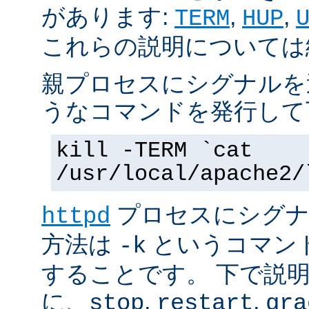
があります:
,
,
TERM
HUP
これらの説明については
親プロセスにシグナルを
うなコマンドを発行して
kill -TERM `cat
/usr/local/apache2/
プロセスにシグナル
httpd
方法は
というコマン
-k
することです。 下で説
に、
,
,
stop
restart
gra