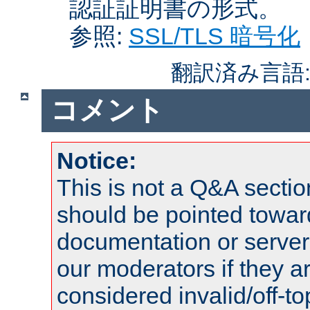
認証証明書の形式。
参照:
SSL/TLS 暗号化
翻訳済み言語
コメント
Notice:
This is not a Q&A sect
should be pointed towar
documentation or serve
our moderators if they a
considered invalid/off-t