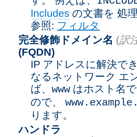
INCLUD
Includes
の文書を 処
参照:
フィルタ
完全修飾ドメイン名
(
訳注
(FQDN)
IP アドレスに解決
なるネットワーク エ
ば、
はホスト名
www
ので、
www.example
ります。
ハンドラ