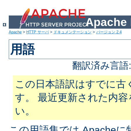
Apach
Apache
>
HTTP サーバ
>
ドキュメンテーション
>
バージョン 2.4
用語
翻訳済み言語
この日本語訳はすでに古
す。 最近更新された内
い。
この用語集では Apach