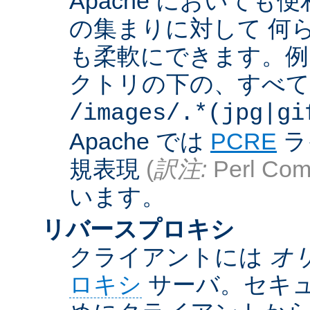
Apache において
の集まりに対して 何
も柔軟にできます。例えば
クトリの下の、すべての .g
/images/.*(jpg|gi
Apache では
PCRE
ラ
規表現
(
訳注:
Perl Comp
います。
リバースプロキシ
クライアントには
オ
ロキシ
サーバ。セキュ