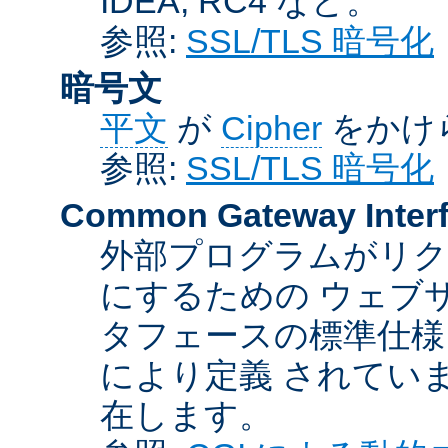
IDEA, RC4 など。
参照:
SSL/TLS 暗号化
暗号文
平文
が
Cipher
をかけ
参照:
SSL/TLS 暗号化
Common Gateway Inter
外部プログラムがリ
にするための ウェブ
タフェースの標準仕様
により定義 されてい
在します。