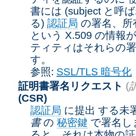
書には (subject と呼
る)
認証局
の署名、所
という X.509 の
ティティはそれらの署
す。
参照:
SSL/TLS 暗号化
証明書署名リクエスト
(
(CSR)
認証局
に提出 する未
書
の
秘密鍵
で署名しま
ると、それは本物の証