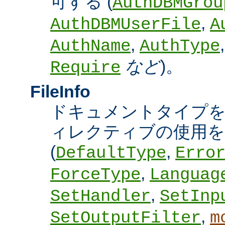
可する (
AuthDBMGrou
,
AuthDBMUserFile
A
,
AuthName
AuthType
など
)。
Require
FileInfo
ドキュメントタイプ
ィレクティブの使用を
(
,
DefaultType
Erro
,
ForceType
Languag
,
SetHandler
SetInp
,
SetOutputFilter
m