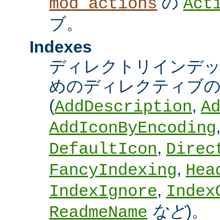
の
mod_actions
Act
ブ。
Indexes
ディレクトリインデ
めのディレクティブの
(
,
AddDescription
A
AddIconByEncoding
,
DefaultIcon
Direc
,
FancyIndexing
Hea
,
IndexIgnore
Index
など
)。
ReadmeName