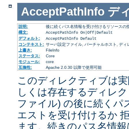
AcceptPathInfo
デ
説明:
後に続くパス名情報を受け付けるリソースの
構文:
AcceptPathInfo On|Off|Default
デフォルト:
AcceptPathInfo Default
コンテキスト:
サーバ設定ファイル, バーチャルホスト, ディレクトリ
上書き:
FileInfo
ステータス:
Core
モジュール:
core
互換性:
Apache 2.0.30 以降で使用可能
このディレクティブは実
しくは存在するディレク
ファイル) の後に続く
エストを受け付けるか 
ます。続きのパス名情報