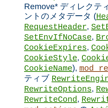
Remove* ディレクテ
ントのメタデータ (
He
,
RequestHeader
Set
,
SetEnvIfNoCase
Br
,
CookieExpires
Coo
,
CookieStyle
Cooki
),
CookieName
mod_r
ティブ
RewriteEngi
,
RewriteOptions
Re
,
RewriteCond
Rewri