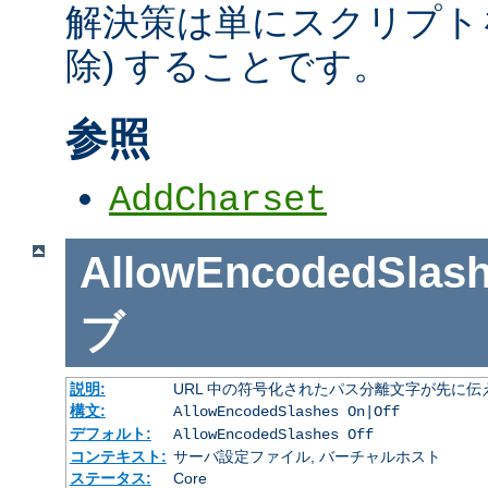
解決策は単にスクリプトを
除) することです。
参照
AddCharset
AllowEncodedSlas
ブ
説明:
URL 中の符号化されたパス分離文字が先に
構文:
AllowEncodedSlashes On|Off
デフォルト:
AllowEncodedSlashes Off
コンテキスト:
サーバ設定ファイル, バーチャルホスト
ステータス:
Core