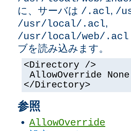
に、サーバは
,
/.acl
/u
,
/usr/local/.acl
/usr/local/web/.acl
ブを読み込みます。
<Directory />
AllowOverride None
</Directory>
参照
AllowOverride