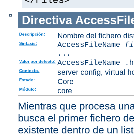
</Files>
Directiva
AccessFi
Nombre del fichero dis
Descripción:
AccessFileName
fi
Sintaxis:
...
AccessFileName .h
Valor por defecto:
server config, virtual h
Contexto:
Core
Estado:
core
Módulo:
Mientras que procesa una 
busca el primer fichero d
existente dentro de un li