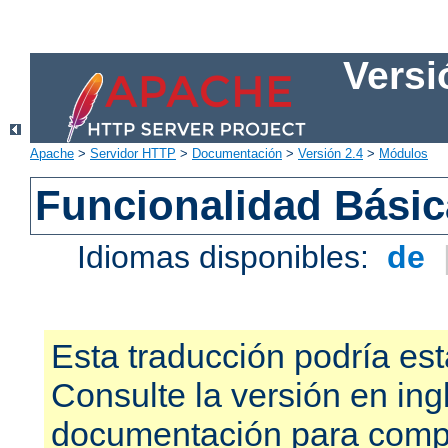
Versi
Apache
>
Servidor HTTP
>
Documentación
>
Versión 2.4
>
Módulos
Funcionalidad Bási
Idiomas disponibles:
de
Esta traducción podría est
Consulte la versión en ing
documentación para compr