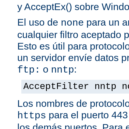
y AcceptEx() sobre Wind
El uso de
para un a
none
cualquier filtro aceptado 
Esto es útil para protoco
un servidor envíe datos p
o
:
ftp:
nntp
AcceptFilter nntp n
Los nombres de protocolo
para el puerto 443
https
los demás puertos. Para e