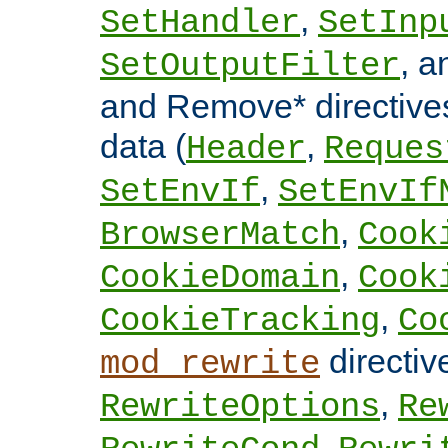
,
SetHandler
SetInp
, 
SetOutputFilter
and Remove* directive
data (
,
Header
Reques
,
SetEnvIf
SetEnvIf
,
BrowserMatch
Cook
,
CookieDomain
Cook
,
CookieTracking
Co
directi
mod_rewrite
,
RewriteOptions
Re
,