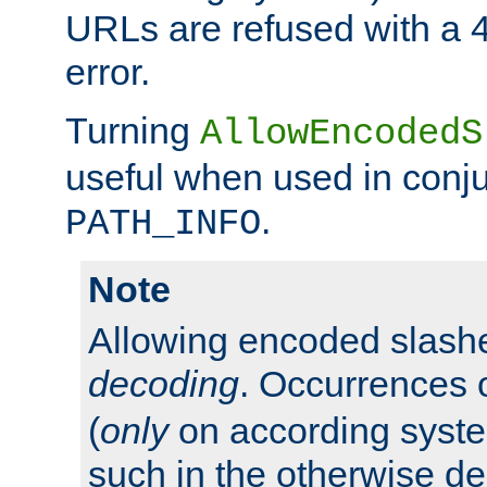
URLs are refused with a 
error.
Turning
AllowEncodedS
useful when used in conju
.
PATH_INFO
Note
Allowing encoded slas
decoding
. Occurrences 
(
only
on according system
such in the otherwise d