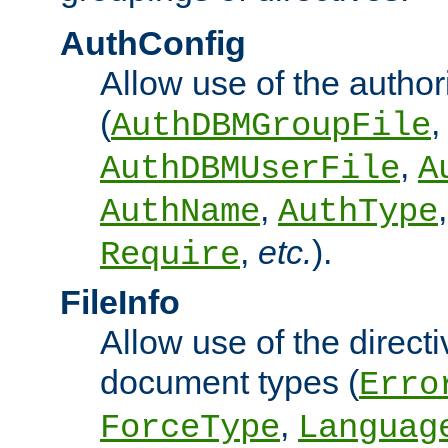
AuthConfig
Allow use of the author
(
,
AuthDBMGroupFile
,
AuthDBMUserFile
A
,
AuthName
AuthType
,
etc.
).
Require
FileInfo
Allow use of the directi
document types (
Erro
,
ForceType
Languag