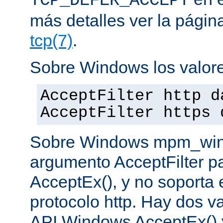
TCP_DEFER_ACCEPT
más detalles ver la pági
tcp(7)
.
Sobre Windows los valore
AcceptFilter http d
AcceptFilter https 
Sobre Windows mpm_winnt
argumento AcceptFilter p
AcceptEx(), y no soporta e
protocolo http. Hay dos va
API Windows AcceptEx() 