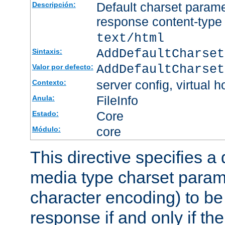
Default charset param
Descripción:
response content-type
text/html
AddDefaultCharset
Sintaxis:
AddDefaultCharset
Valor por defecto:
server config, virtual h
Contexto:
FileInfo
Anula:
Core
Estado:
core
Módulo:
This directive specifies a 
media type charset param
character encoding) to be
response if and only if th