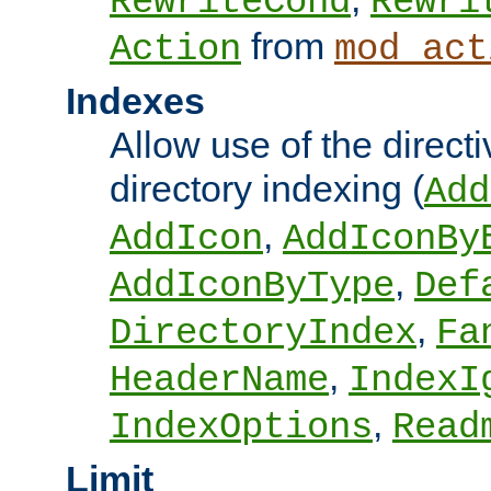
RewriteCond
Rewri
from
Action
mod_act
Indexes
Allow use of the directi
directory indexing (
Add
,
AddIcon
AddIconBy
,
AddIconByType
Def
,
DirectoryIndex
Fa
,
HeaderName
IndexI
,
IndexOptions
Read
Limit