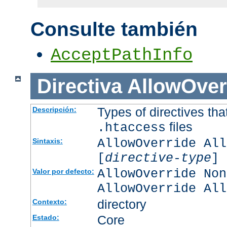
Consulte también
AcceptPathInfo
Directiva
AllowOver
Types of directives tha
Descripción:
files
.htaccess
AllowOverride All
Sintaxis:
[
directive-type
] 
AllowOverride Non
Valor por defecto:
AllowOverride All
directory
Contexto:
Core
Estado: