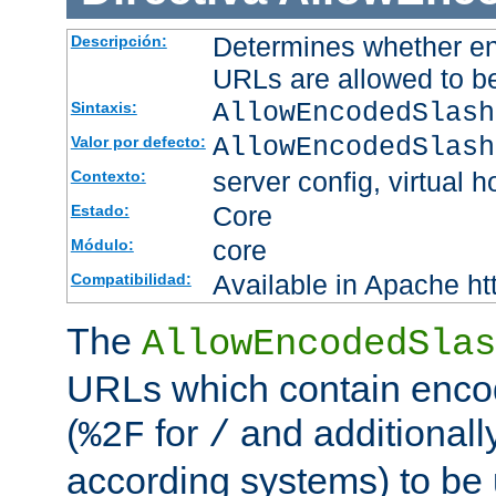
Determines whether en
Descripción:
URLs are allowed to b
AllowEncodedSlash
Sintaxis:
AllowEncodedSlash
Valor por defecto:
server config, virtual h
Contexto:
Core
Estado:
core
Módulo:
Available in Apache ht
Compatibilidad:
The
AllowEncodedSlas
URLs which contain enco
(
for
and additionall
%2F
/
according systems) to be