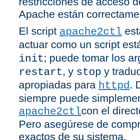
restricciones de acceso d
Apache están correctamen
El script
est
apache2ctl
actuar como un script est
; puede tomar los 
init
, y
y traduc
restart
stop
apropiadas para
. 
httpd
siempre puede simplemen
con el direct
apache2ctl
Pero asegúrese de compro
exactos de su sistema.