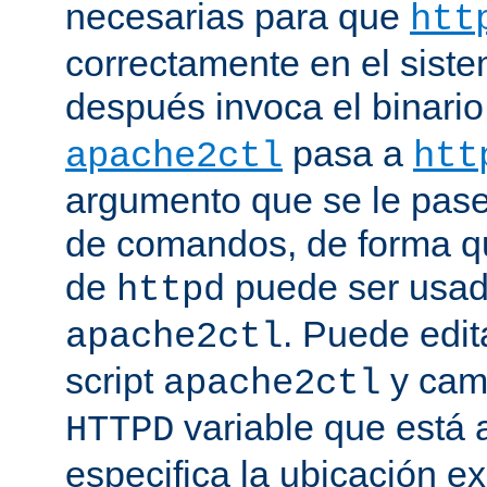
necesarias para que
htt
correctamente en el siste
después invoca el binari
pasa a
apache2ctl
htt
argumento que se le pase 
de comandos, de forma qu
de
puede ser usad
httpd
. Puede edit
apache2ctl
script
y camb
apache2ctl
variable que está a
HTTPD
especifica la ubicación e