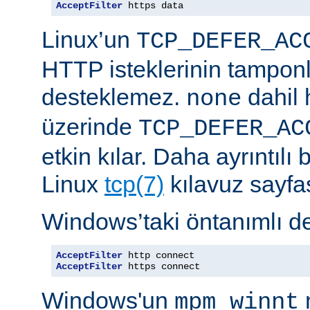
AcceptFilter
 https data
Linux’un
TCP_DEFER_AC
HTTP isteklerinin tampon
desteklemez.
dahil 
none
üzerinde
TCP_DEFER_AC
etkin kılar. Daha ayrıntılı 
Linux
tcp(7)
kılavuz sayfa
Windows’taki öntanımlı de
AcceptFilter
AcceptFilter
 https connect
Windows'un
mpm_winnt