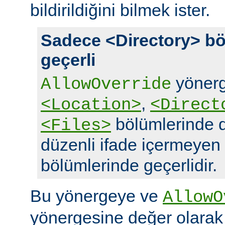
bildirildiğini bilmek ister.
Sadece <Directory> bö
geçerli
yönerg
AllowOverride
,
<Location>
<Direct
bölümlerinde d
<Files>
düzenli ifade içermeyen
bölümlerinde geçerlidir.
Bu yönergeye ve
AllowO
yönergesine değer olara