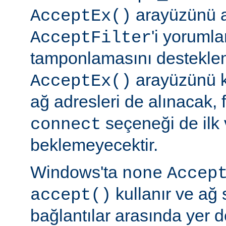
arayüzünü a
AcceptEx()
'i yorumla
AcceptFilter
tamponlamasını destekl
arayüzünü k
AcceptEx()
ağ adresleri de alınacak, 
seçeneği de ilk 
connect
beklemeyecektir.
Windows'ta
none
Accep
kullanır ve ağ 
accept()
bağlantılar arasında yer 