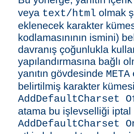
veya
olmak şa
text/html
eklenecek karakter kümesi
kodlamasınının ismini) beli
davranış çoğunlukla kulla
yapılandırmasına bağlı olm
yanıtın gövdesinde
META
belirtilmiş karakter kümesi
AddDefaultCharset O
atama bu işlevselliği iptal
AddDefaultCharset O