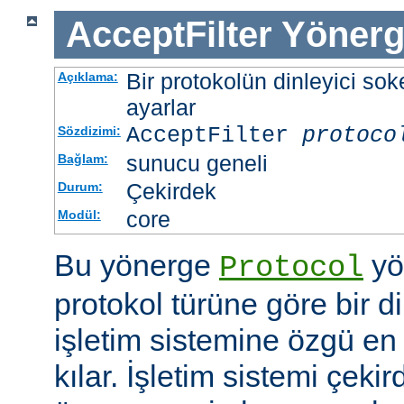
AcceptFilter
Yönerg
Bir protokolün dinleyici soke
Açıklama:
ayarlar
AcceptFilter
protoco
Sözdizimi:
sunucu geneli
Bağlam:
Çekirdek
Durum:
core
Modül:
Bu yönerge
yö
Protocol
protokol türüne göre bir d
işletim sistemine özgü en 
kılar. İşletim sistemi çekir