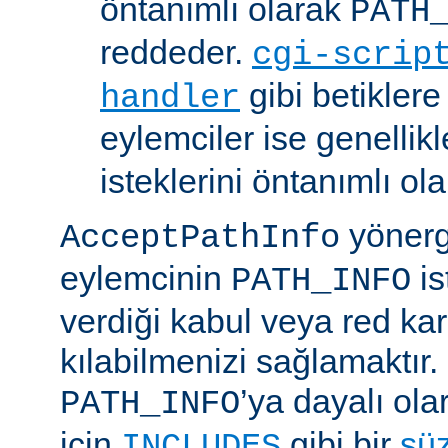
öntanımlı olarak
PATH
reddeder.
cgi-scrip
gibi betikler
handler
eylemciler ise genellik
isteklerini öntanımlı ol
yönerge
AcceptPathInfo
eylemcinin
is
PATH_INFO
verdiği kabul veya red kar
kılabilmenizi sağlamaktır.
’ya dayalı ola
PATH_INFO
için
gibi bir
sü
INCLUDES