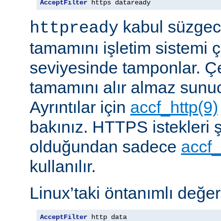
AcceptFilter
 https dataready
kabul süzgeci
httpready
tamamını işletim sistemi ç
seviyesinde tamponlar. Çe
tamamını alır almaz sunu
Ayrıntılar için
accf_http(9)
bakınız. HTTPS istekleri ş
olduğundan sadece
accf_
kullanılır.
Linux’taki öntanımlı değer
AcceptFilter