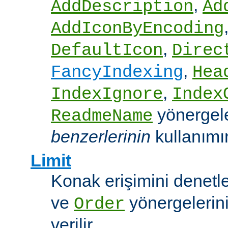
,
AddDescription
Ad
AddIconByEncoding
,
DefaultIcon
Direc
,
FancyIndexing
Hea
,
IndexIgnore
Index
yönergel
ReadmeName
benzerlerinin
kullanımına
Limit
Konak erişimini denet
ve
yönergelerini
Order
verilir.