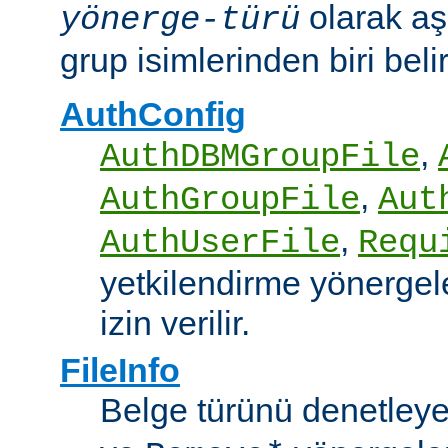
olarak aş
yönerge-türü
grup isimlerinden biri belirt
AuthConfig
,
AuthDBMGroupFile
,
AuthGroupFile
Aut
,
AuthUserFile
Requ
yetkilendirme yönergele
izin verilir.
FileInfo
Belge türünü denetley