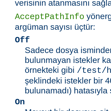
verisinin atanmasını sağla
yönerg
AcceptPathInfo
argüman sayısı üçtür:
Off
Sadece dosya isminden 
bulunmayan istekler kab
örnekteki gibi
/test/
şeklindeki istekler bir
bulunamadı) hatasıyla 
On