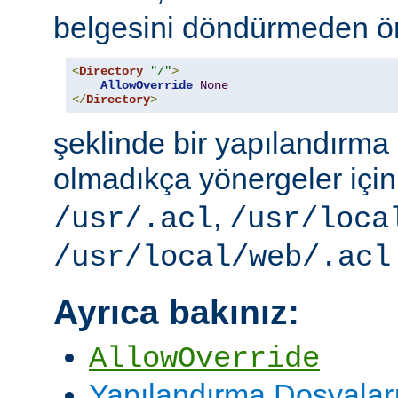
belgesini döndürmeden ö
<
Directory
"/"
>
AllowOverride
None
</
Directory
>
şeklinde bir yapılandırma i
olmadıkça yönergeler içi
,
/usr/.acl
/usr/loca
/usr/local/web/.acl
Ayrıca bakınız:
AllowOverride
Yapılandırma Dosyalar