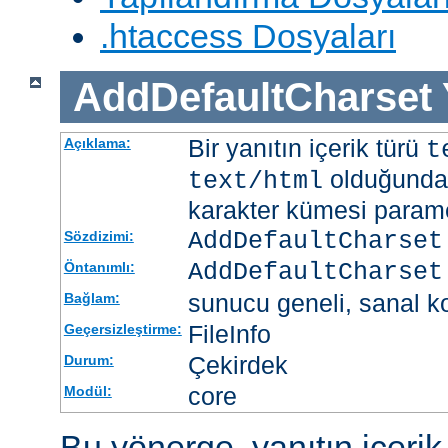
.htaccess Dosyaları
AddDefaultCharset
Bir yanıtın içerik türü
Açıklama:
t
olduğunda 
text/html
karakter kümesi paramet
AddDefaultCharset
Sözdizimi:
AddDefaultCharset
Öntanımlı:
sunucu geneli, sanal ko
Bağlam:
FileInfo
Geçersizleştirme:
Çekirdek
Durum:
core
Modül:
Bu yönerge, yanıtın içerik