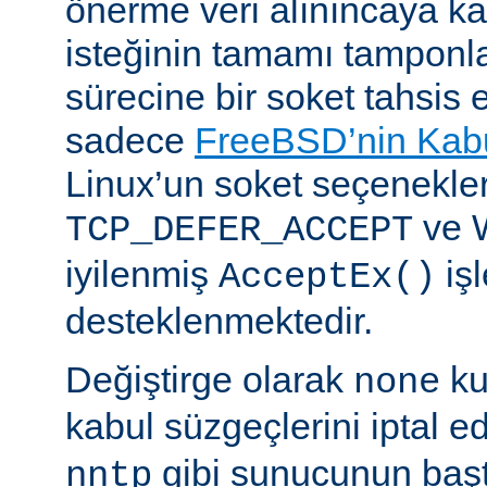
önerme veri alınıncaya 
isteğinin tamamı tampon
sürecine bir soket tahsis 
sadece
FreeBSD’nin Kabu
Linux’un soket seçenekle
ve 
TCP_DEFER_ACCEPT
iyilenmiş
işl
AcceptEx()
desteklenmektedir.
Değiştirge olarak
ku
none
kabul süzgeçlerini iptal e
gibi sunucunun başta
nntp