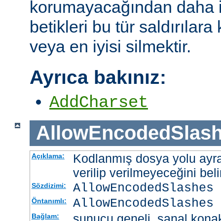
korumayacağından daha i
betikleri bu tür saldırılar
veya en iyisi silmektir.
Ayrıca bakınız:
AddCharset
AllowEncodedSlas
Kodlanmış dosya yolu ayrac
Açıklama:
verilip verilmeyeceğini belir
AllowEncodedSlashes 
Sözdizimi:
AllowEncodedSlashes 
Öntanımlı:
sunucu geneli, sanal kona
Bağlam: