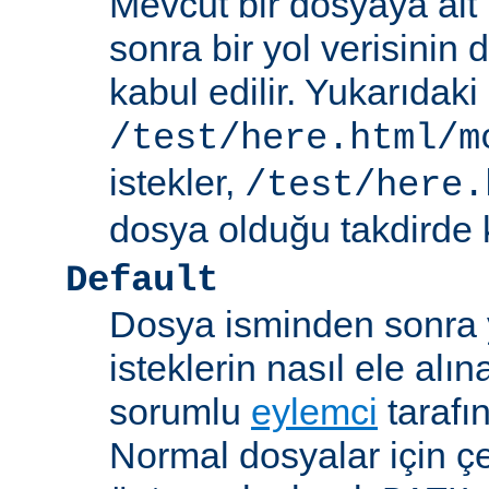
Mevcut bir dosyaya ait
sonra bir yol verisinin de
kabul edilir. Yukarıdaki
/test/here.html/m
istekler,
/test/here.
dosya olduğu takdirde k
Default
Dosya isminden sonra yo
isteklerin nasıl ele alı
sorumlu
eylemci
tarafı
Normal dosyalar için ç