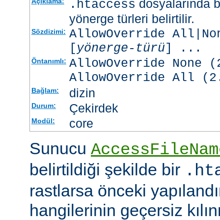
dosyalarında b
Açıklama:
.htaccess
yönerge türleri belirtilir.
AllowOverride All|No
Sözdizimi:
[
yönerge-türü
] ...
AllowOverride None (
Öntanımlı:
AllowOverride All (2
dizin
Bağlam:
Çekirdek
Durum:
core
Modül:
Sunucu
AccessFileNam
belirtildiği şekilde bir
.ht
rastlarsa önceki yapıland
hangilerinin geçersiz kıl