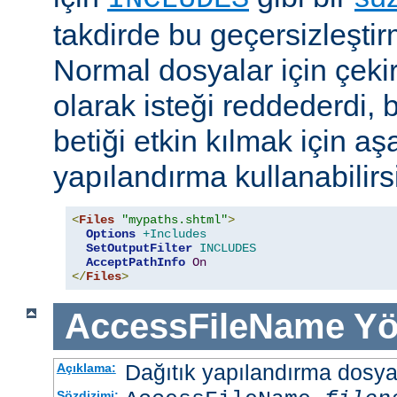
takdirde bu geçersizleştir
Normal dosyalar için çek
olarak isteği reddederdi, 
betiği etkin kılmak için aş
yapılandırma kullanabilirs
<
Files
"mypaths.shtml"
>
Options
+Includes
SetOutputFilter
INCLUDES
AcceptPathInfo
On
</
Files
>
AccessFileName
Yö
Dağıtık yapılandırma dosyası
Açıklama:
Sözdizimi: