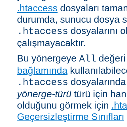
.htaccess
dosyaları tamam
durumda, sunucu dosya si
dosyalarını 
.htaccess
çalışmayacaktır.
Bu yönergeye
değeri 
All
bağlamında
kullanılabile
dosyalarında i
.htaccess
yönerge-türü
türü için han
olduğunu görmek için
.ht
Geçersizleştirme Sınıfları