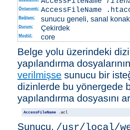
AccessFileName
filen
AccessFileName .htac
Öntanımlı:
sunucu geneli, sanal konak
Bağlam:
Çekirdek
Durum:
core
Modül:
Belge yolu üzerindeki dizi
yapılandırma dosyalarını
verilmişse
sunucu bir iste
dizinlerde bu yönergede be
yapılandırma dosyasını ar
AccessFileName
.
acl
Sunucu,
/usr/local/w