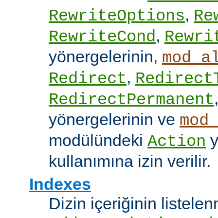
,
RewriteOptions
Re
,
RewriteCond
Rewri
yönergelerinin,
mod_a
,
Redirect
Redirect
RedirectPermanent
yönergelerinin ve
mod
modülündeki
y
Action
kullanımına izin verilir.
Indexes
Dizin içeriğinin listel