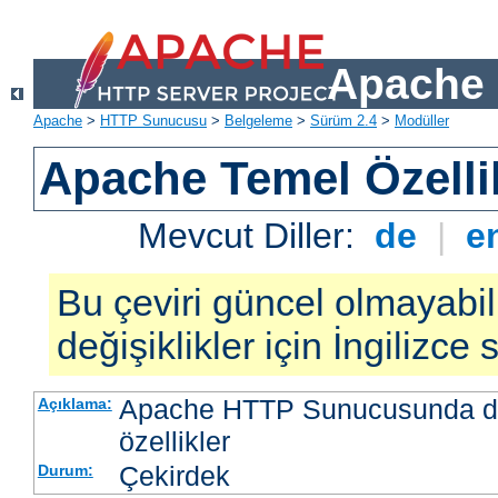
Apache 
Apache
>
HTTP Sunucusu
>
Belgeleme
>
Sürüm 2.4
>
Modüller
Apache Temel Özellik
Mevcut Diller:
de
|
e
Bu çeviri güncel olmayabil
değişiklikler için İngilizce
Apache HTTP Sunucusunda da
Açıklama:
özellikler
Çekirdek
Durum: