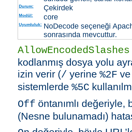
Çekirdek
Durum:
core
Modül:
NoDecode seçeneği Apache
Uyumluluk:
sonrasında mevcuttur.
AllowEncodedSlashes
kodlanmış dosya yolu ayr
izin verir (
yerine
ve
/
%2F
sistemlerde
kullanılm
%5C
öntanımlı değeriyle, 
Off
(Nesne bulunamadı) hatası
değeriyle, böyle URL’le