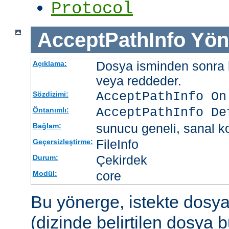
Protocol
AcceptPathInfo
Yön
Dosya isminden sonra be
Açıklama:
veya reddeder.
AcceptPathInfo On
Sözdizimi:
AcceptPathInfo De
Öntanımlı:
sunucu geneli, sanal ko
Bağlam:
FileInfo
Geçersizleştirme:
Çekirdek
Durum:
core
Modül:
Bu yönerge, istekte dosy
(dizinde belirtilen dosya 