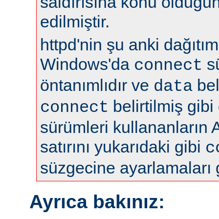
saldırısına konu olduğun
edilmiştir.
httpd'nin şu anki dağıtıml
Windows'da
s
connect
öntanımlıdır ve
bel
data
belirtilmiş gibi
connect
sürümleri kullananların 
satırını yukarıdaki gibi
c
süzgecine ayarlamaları 
Ayrıca bakınız: