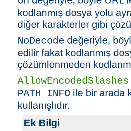
On
kodlanmış dosya yolu ayr
diğer karakterler gibi çöz
değeriyle, böy
NoDecode
edilir fakat kodlanmış dos
çözümlenmeden kodlanmış 
AllowEncodedSlashes
ile bir arada 
PATH_INFO
kullanışlıdır.
Ek Bilgi