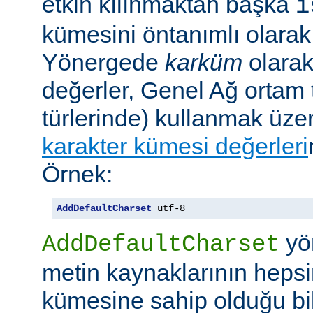
etkin kılınmaktan başka
i
kümesini öntanımlı olarak 
Yönergede
karküm
olarak 
değerler, Genel Ağ ortam 
türlerinde) kullanmak üze
karakter kümesi değerleri
Örnek:
AddDefaultCharset
 utf-8
yö
AddDefaultCharset
metin kaynaklarının hepsi
kümesine sahip olduğu bil