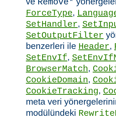
ve
yönergele
Remove*
,
ForceType
Languag
,
SetHandler
SetInp
yön
SetOutputFilter
benzerleri ile
,
Header
,
SetEnvIf
SetEnvIf
,
BrowserMatch
Cook
,
CookieDomain
Cook
,
CookieTracking
Co
meta veri yönergelerin
modülündeki
Rewrite