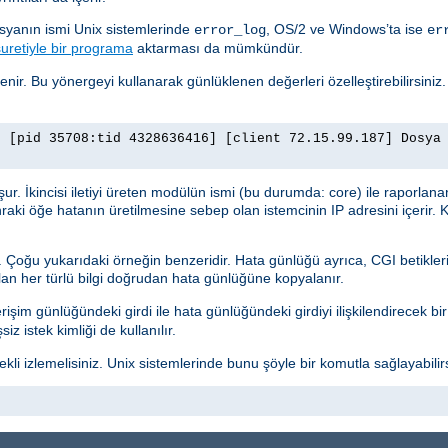
osyanın ismi Unix sistemlerinde
, OS/2 ve Windows’ta ise
error_log
er
uretiyle bir programa
aktarması da mümkündür.
lenir. Bu yönergeyi kullanarak günlüklenen değerleri özelleştirebilirsiniz
] [pid 35708:tid 4328636416] [client 72.15.99.187] Dosya
luşur. İkincisi iletiyi üreten modülün ismi (bu durumda: core) ile raporlana
nraki öğe hatanın üretilmesine sebep olan istemcinin IP adresini içerir. K
r. Çoğu yukarıdaki örneğin benzeridir. Hata günlüğü ayrıca, CGI betikleri
ılan her türlü bilgi doğrudan hata günlüğüne kopyalanır.
işim günlüğündeki girdi ile hata günlüğündeki girdiyi ilişkilendirecek bir g
z istek kimliği de kullanılır.
i izlemelisiniz. Unix sistemlerinde bunu şöyle bir komutla sağlayabilirs