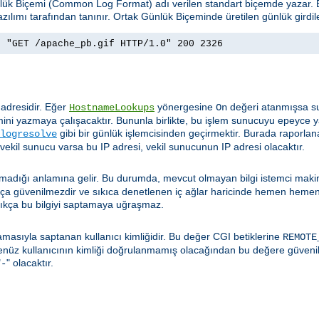
ünlük Biçemi (Common Log Format) adı verilen standart biçemde yazar
zılımı tarafından tanınır. Ortak Günlük Biçeminde üretilen günlük girdil
] "GET /apache_pb.gif HTTP/1.0" 200 2326
 adresidir. Eğer
yönergesine
değeri atanmışsa su
HostnameLookups
On
ini yazmaya çalışacaktır. Bununla birlikte, bu işlem sunucuyu epeyce y
gibi bir günlük işlemcisinden geçirmektir. Burada raporlan
logresolve
 vekil sunucu varsa bu IP adresi, vekil sunucunun IP adresi olacaktır.
t olmadığı anlamına gelir. Bu durumda, mevcut olmayan bilgi istemci mak
dukça güvenilmezdir ve sıkıca denetlenen iç ağlar haricinde hemen hemen
ıkça bu bilgiyi saptamaya uğraşmaz.
masıyla saptanan kullanıcı kimliğidir. Bu değer CGI betiklerine
REMOTE
henüz kullanıcının kimliği doğrulanmamış olacağından bu değere güveni
"
" olacaktır.
-