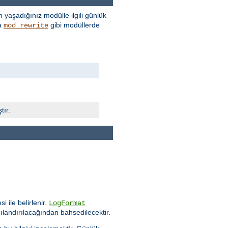
 yaşadığınız modülle ilgili günlük
a
gibi modüllerde
mod_rewrite
tır.
i ile belirlenir.
LogFormat
ılandırılacağından bahsedilecektir.