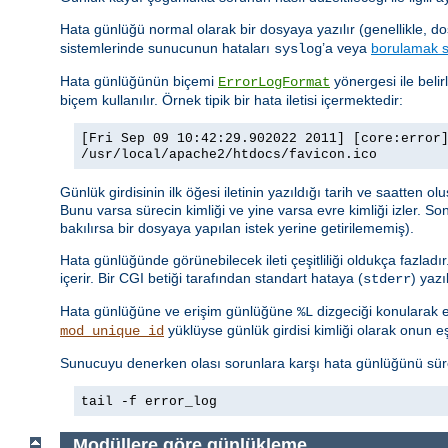
Hata günlüğü normal olarak bir dosyaya yazılır (genellikle, d
sistemlerinde sunucunun hataları
’a veya
borulamak s
syslog
Hata günlüğünün biçemi
yönergesi ile belir
ErrorLogFormat
biçem kullanılır. Örnek tipik bir hata iletisi içermektedir:
[Fri Sep 09 10:42:29.902022 2011] [core:error
/usr/local/apache2/htdocs/favicon.ico
Günlük girdisinin ilk öğesi iletinin yazıldığı tarih ve saatten o
Bunu varsa sürecin kimliği ve yine varsa evre kimliği izler. So
bakılırsa bir dosyaya yapılan istek yerine getirilememiş).
Hata günlüğünde görünebilecek ileti çeşitliliği oldukça fazladı
içerir. Bir CGI betiği tarafından standart hataya (
) yaz
stderr
Hata günlüğüne ve erişim günlüğüne
dizgeciği konularak er
%L
yüklüyse günlük girdisi kimliği olarak onun eşsi
mod_unique_id
Sunucuyu denerken olası sorunlara karşı hata günlüğünü sürekl
tail -f error_log
Modüllere göre günlükleme