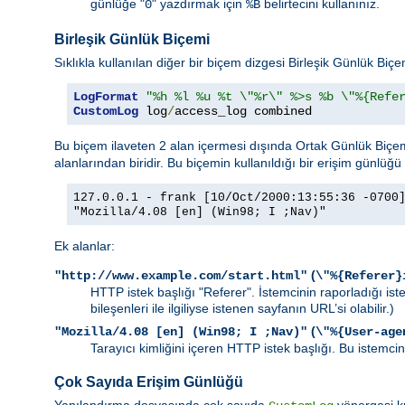
günlüğe "
" yazdırmak için
belirtecini kullanınız.
0
%B
Birleşik Günlük Biçemi
Sıklıkla kullanılan diğer bir biçem dizgesi Birleşik Günlük Biç
LogFormat
"%h %l %u %t \"%r\" %>s %b \"%{Refe
CustomLog
 log
/
access_log combined
Bu biçem ilaveten 2 alan içermesi dışında Ortak Günlük Biçemi 
alanlarından biridir. Bu biçemin kullanıldığı bir erişim günlüğü 
127.0.0.1 - frank [10/Oct/2000:13:55:36 -0700
"Mozilla/4.08 [en] (Win98; I ;Nav)"
Ek alanlar:
(
"http://www.example.com/start.html"
\"%{Referer}
HTTP istek başlığı "Referer". İstemcinin raporladığı is
bileşenleri ile ilgiliyse istenen sayfanın URL’si olabilir.)
(
"Mozilla/4.08 [en] (Win98; I ;Nav)"
\"%{User-age
Tarayıcı kimliğini içeren HTTP istek başlığı. Bu istemcini
Çok Sayıda Erişim Günlüğü
Yapılandırma dosyasında çok sayıda
yönergesi ku