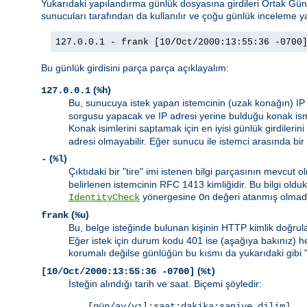
Yukarıdaki yapılandırma günlük dosyasına girdileri Ortak G
sunucuları tarafından da kullanılır ve çoğu günlük inceleme ya
127.0.0.1 - frank [10/Oct/2000:13:55:36 -0700
Bu günlük girdisini parça parça açıklayalım:
(
)
127.0.0.1
%h
Bu, sunucuya istek yapan istemcinin (uzak konağın) IP
sorgusu yapacak ve IP adresi yerine bulduğu konak ism
Konak isimlerini saptamak için en iyisi günlük girdilerini
adresi olmayabilir. Eğer sunucu ile istemci arasında bir
(
)
-
%l
Çıktıdaki bir "tire" imi istenen bilgi parçasının mevcu
belirlenen istemcinin RFC 1413 kimliğidir. Bu bilgi ol
yönergesine
değeri atanmış olmad
IdentityCheck
On
(
)
frank
%u
Bu, belge isteğinde bulunan kişinin HTTP kimlik doğrula
Eğer istek için durum kodu 401 ise (aşağıya bakınız) 
korumalı değilse günlüğün bu kısmı da yukarıdaki gibi 
(
)
[10/Oct/2000:13:55:36 -0700]
%t
İsteğin alındığı tarih ve saat. Biçemi şöyledir:
[gün/ay/yıl:saat:dakika:saniye dilim]