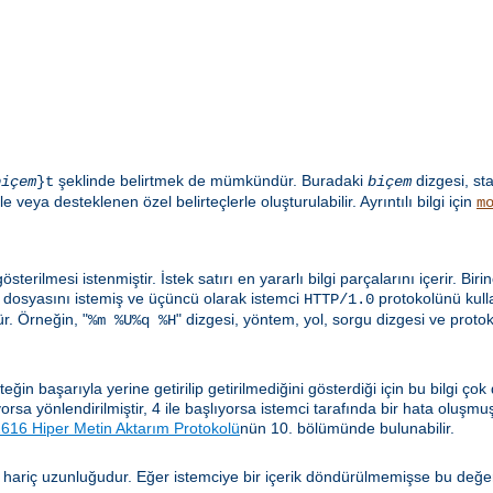
şeklinde belirtmek de mümkündür. Buradaki
dizgesi, st
biçem
}t
biçem
e veya desteklenen özel belirteçlerle oluşturulabilir. Ayrıntılı bilgi için
m
sterilmesi istenmiştir. İstek satırı en yararlı bilgi parçalarını içerir. Biri
dosyasını istemiş ve üçüncü olarak istemci
protokolünü kulla
HTTP/1.0
. Örneğin, "
" dizgesi, yöntem, yol, sorgu dizgesi ve proto
%m %U%q %H
n başarıyla yerine getirilip getirilmediğini gösterdiği için bu bilgi çok
lıyorsa yönlendirilmiştir, 4 ile başlıyorsa istemci tarafında bir hata oluşm
16 Hiper Metin Aktarım Protokolü
nün 10. bölümünde bulunabilir.
 hariç uzunluğudur. Eğer istemciye bir içerik döndürülmemişse bu değe