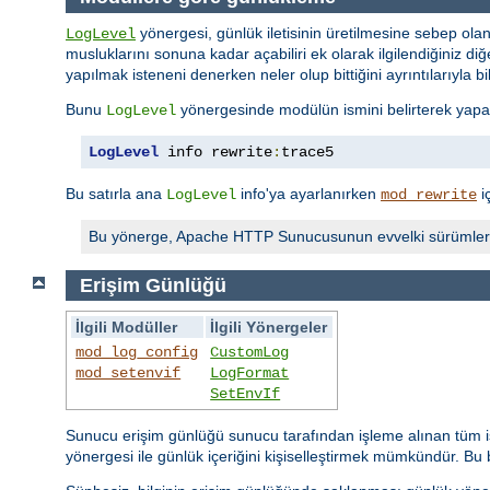
yönergesi, günlük iletisinin üretilmesine sebep olan
LogLevel
musluklarını sonuna kadar açabiliri ek olarak ilgilendiğiniz diğer
yapılmak isteneni denerken neler olup bittiğini ayrıntılarıyla bi
Bunu
yönergesinde modülün ismini belirterek yapabi
LogLevel
LogLevel
 info rewrite
:
trace5
Bu satırla ana
info'ya ayarlanırken
i
LogLevel
mod_rewrite
Bu yönerge, Apache HTTP Sunucusunun evvelki sürümler
Erişim Günlüğü
İlgili Modüller
İlgili Yönergeler
mod_log_config
CustomLog
mod_setenvif
LogFormat
SetEnvIf
Sunucu erişim günlüğü sunucu tarafından işleme alınan tüm is
yönergesi ile günlük içeriğini kişiselleştirmek mümkündür. Bu