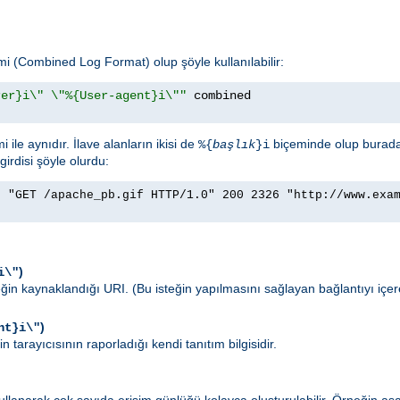
emi (Combined Log Format) olup şöyle kullanılabilir:
rer}i\" \"%{User-agent}i\""
ile aynıdır. İlave alanların ikisi de
biçeminde olup burad
%{
başlık
}i
girdisi şöyle olurdu:
] "GET /apache_pb.gif HTTP/1.0" 200 2326 "http://www.exa
)
i\"
teğin kaynaklandığı URI. (Bu isteğin yapılmasını sağlayan bağlantıyı içe
)
nt}i\"
n tarayıcısının raporladığı kendi tanıtım bilgisidir.
llanarak çok sayıda erişim günlüğü kolayca oluşturulabilir. Örneğin aşa