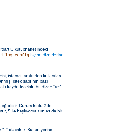
ardart C kütüphanesindeki
biçem dizgelerine
od_log_config
ncisi, istemci tarafından kullanılan
nmış. İstek satırının bazı
kolü kaydedecektir; bu dizge "
"
%r
 değerlidir. Durum kodu 2 ile
uştur, 5 ile başlıyorsa sunucuda bir
r "
" olacaktır. Bunun yerine
-