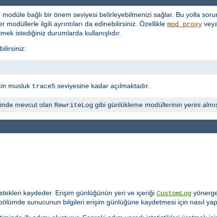
 modüle bağlı bir önem seviyesi belirleyebilmenizi sağlar. Bu yolla sorun
 modüllerle ilgili ayrıntıları da edinebilirsiniz. Özellikle
vey
mod_proxy
lmek istediğiniz durumlarda kullanışlıdır.
lirsiniz:
çin musluk
seviyesine kadar açılmaktadır.
trace5
inde mevcut olan
gibi günlükleme modüllerinin yerini almış
RewriteLog
tekleri kaydeder. Erişim günlüğünün yeri ve içeriği
yönerges
CustomLog
 bölümde sunucunun bilgileri erişim günlüğüne kaydetmesi için nasıl yap