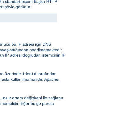
. Bu standart biçem başka HTTP
eri şöyle görünür:
nucu bu IP adresi için DNS
avaşlattığından önerilmemektedir.
an IP adresi doğrudan istemcinin IP
ine üzerinde
tarafından
identd
 asla kullanılmamalıdır. Apache,
ortam değişkeni ile sağlanır.
_USER
lmemelidir. Eğer belge parola