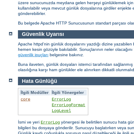
üzere sunucunuzda meydana gelen herşeyi günlüklemek için ço
kullanılabilir veya mevcut günlük dosyalarına girdiler enjekte 
gönderebilirler.
Bu belgede Apache HTTP Sunucusunun standart parçası olan g
Güvenlik Uyarısı
Apache httpd’nin günlük dosyalarını yazdığı dizine yazabilen 
hemen kesin gözüyle bakılabilir. Sonuçlarının neler olacağını 
güvenlik ipuçları
belgesine bakınız.
Buna ilaveten, günlük dosyaları istemci tarafından sağlanmış bi
olasılığına karşı ham günlükler ele alınırken dikkatli olunmalıd
Hata Günlüğü
İlgili Modüller
İlgili Yönergeler
core
ErrorLog
ErrorLogFormat
LogLevel
İsmi ve yeri
yönergesi ile belirtilen sunucu hata gü
ErrorLog
bilgileri bu dosyaya gönderilir. Sunucuyu başlatırken veya sunu
Günlük kaydı çoğunlukla sorunun nasıl düzeltileceği ile ilgili ayr