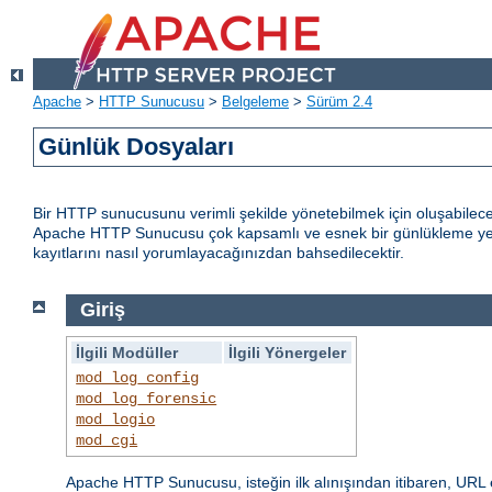
Apache
>
HTTP Sunucusu
>
Belgeleme
>
Sürüm 2.4
Günlük Dosyaları
Bir HTTP sunucusunu verimli şekilde yönetebilmek için oluşabilece
Apache HTTP Sunucusu çok kapsamlı ve esnek bir günlükleme yete
kayıtlarını nasıl yorumlayacağınızdan bahsedilecektir.
Giriş
İlgili Modüller
İlgili Yönergeler
mod_log_config
mod_log_forensic
mod_logio
mod_cgi
Apache HTTP Sunucusu, isteğin ilk alınışından itibaren, URL 