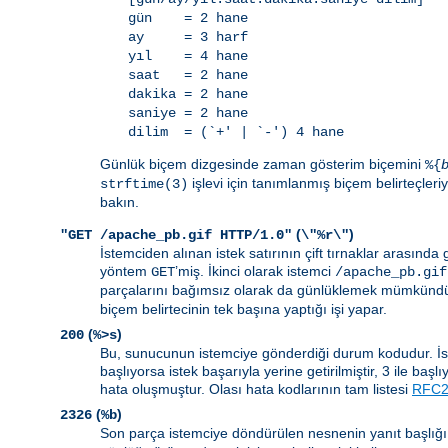
gün = 2 hane
ay = 3 harf
yıl = 4 hane
saat = 2 hane
dakika = 2 hane
saniye = 2 hane
dilim = (`+' | `-') 4 hane
Günlük biçem dizgesinde zaman gösterim biçemini
%{
işlevi için tanımlanmış biçem belirteçleriyl
strftime(3)
bakın.
(
)
"GET /apache_pb.gif HTTP/1.0"
\"%r\"
İstemciden alınan istek satırının çift tırnaklar arasında gö
yöntem
’miş. İkinci olarak istemci
GET
/apache_pb.gif
parçalarını bağımsız olarak da günlüklemek mümkündür
biçem belirtecinin tek başına yaptığı işi yapar.
(
)
200
%>s
Bu, sunucunun istemciye gönderdiği durum kodudur. İsteği
başlıyorsa istek başarıyla yerine getirilmiştir, 3 ile baş
hata oluşmuştur. Olası hata kodlarının tam listesi
RFC26
(
)
2326
%b
Son parça istemciye döndürülen nesnenin yanıt başlığı