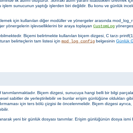
nde ilk adımı oluşturur. Sonraki adım yararlı istatistikleri üretmek için
u işlem sunucunun yaptığı işlerden biri değildir. Bu konu ve günlük in
netlemek için kullanılan diğer modüller ve yönergeler arasında mod_log
ğer yönergelerin işlevselliklerini bir araya toplayan
yönergesi
CustomLog
lmektedir. Biçemi belirtmekte kullanılan biçem dizgesi, C tarzı printf(1
uran belirteçlerin tam listesi için
belgesinin
Günlük Gi
mod_log_config
d
tanımlanmaktadır. Biçem dizgesi, sunucuya hangi belli bir bilgi parçal
sel sabitler de yerleştirilebilir ve bunlar erişim günlüğüne oldukları gib
ırmaması için ters bölü çizgisi ile öncelenmelidir. Biçem dizgesi ayrıca, s
bilir.
anarak yeni bir günlük dosyası tanımlar. Erişim günlüğünün dosya ismi 