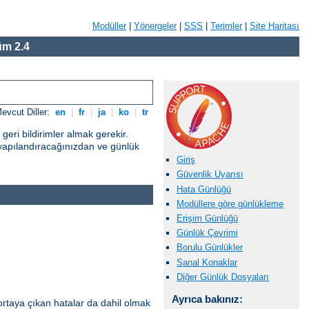
Modüller
|
Yönergeler
|
SSS
|
Terimler
|
Site Haritası
m 2.4
evcut Diller:
en
|
fr
|
ja
|
ko
|
tr
eri bildirimler almak gerekir.
yapılandıracağınızdan ve günlük
Giriş
Güvenlik Uyarısı
Hata Günlüğü
Modüllere göre günlükleme
Erişim Günlüğü
Günlük Çevrimi
Borulu Günlükler
Sanal Konaklar
Diğer Günlük Dosyaları
Ayrıca bakınız:
ortaya çıkan hatalar da dahil olmak