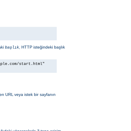
aki
, HTTP isteğindeki başlık
başlık
mple.com/start.html"
ren URL veya istek bir sayfanın
ğıdaki yönergelerle 3 tane erişim