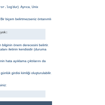
’dur). Ayrıca, Unix
ror.log
. Bir biçem belirtmezseniz öntanımlı
 yok:
n bilginin önem derecesini belirtir.
alanı iletinin kendisidir (duruma
nin hata ayıklama çıktılarını da
ünlük girdisi kimliği oluşturulabilir.
iniz: