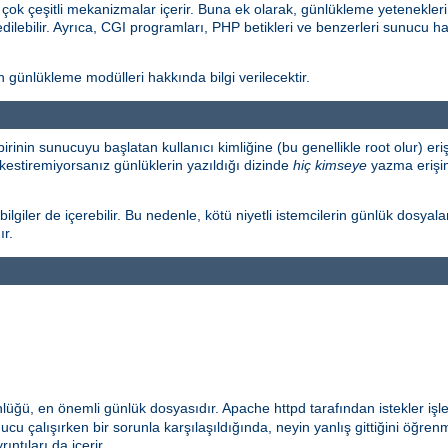
k çeşitli mekanizmalar içerir. Buna ek olarak, günlükleme yetenekleri
edilebilir. Ayrıca, CGI programları, PHP betikleri ve benzerleri sunucu ha
ünlükleme modülleri hakkında bilgi verilecektir.
birinin sunucuyu başlatan kullanıcı kimliğine (bu genellikle root olur) 
kestiremiyorsanız günlüklerin yazıldığı dizinde
hiç kimseye
yazma erişimi
lgiler de içerebilir. Bu nedenle, kötü niyetli istemcilerin günlük dosyala
ır.
nlüğü, en önemli günlük dosyasıdır. Apache httpd tarafından istekler işl
cu çalışırken bir sorunla karşılaşıldığında, neyin yanlış gittiğini öğrenm
ıntıları da içerir.