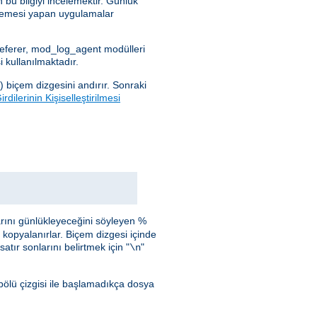
 bu bilgiyi incelemektir. Günlük
celemesi yapan uygulamalar
_referer, mod_log_agent modülleri
 kullanılmaktadır.
) biçem dizgesini andırır. Sonraki
rdilerinin Kişiselleştirilmesi
arını günlükleyeceğini söyleyen %
i kopyalanırlar. Biçem dizgesi içinde
atır sonlarını belirtmek için "
"
\n
bölü çizgisi ile başlamadıkça dosya