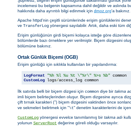
Şüphesiz, bilginin erişim günlüğünde saklanması günlük yönetimi
incelemesi bu belgenin kapsamına dahil değildir ve aslında b
hakkında daha ayrıntılı bilgi edinmek için
dmoz.org
'a bakınız.
Apache httpd’nin çeşitli sürümlerinde erişim günlüklerini de
ve
yönergesi sayılabilir. Artık, daha eski tüm di
TransferLog
Erişim günlüğünün girdi biçemi kolayca isteğe göre düzenlenebi
bölümlerde bazı örneklere yer verilmiştir. Biçem dizgesini oluşt
bölümüne bakınız.
Ortak Günlük Biçemi (OGB)
Erişim günlüğü için sıklıkla kullanılan bir yapılandırma:
LogFormat
"%h %l %u %t \"%r\" %>s %b"
CustomLog
 logs
/
access_log common
İlk satırda belli bir biçem dizgesi için
diye bir
takma a
common
imli biçem belirteçlerinden oluşur. Biçem dizgesine ayrıca dizge
çift tırnak karakteri (") biçem dizgesini vaktinden önce sonland
ve sekmeleri belirtmek için "
" denetim karakterlerini de içere
\t
yönergesi evvelce tanımlanmış bir
takma adı
kull
CustomLog
yolunun
değerine göreli olduğu varsayılır.
ServerRoot