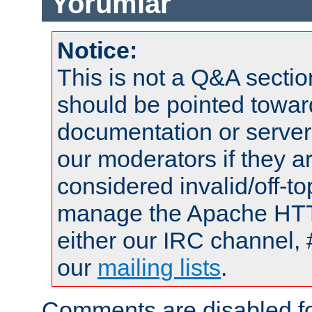
Yorumlar
Notice:
This is not a Q&A sect
should be pointed towar
documentation or serve
our moderators if they a
considered invalid/off-t
manage the Apache HTTP
either our IRC channel, 
our
mailing lists
.
Comments are disabled fo