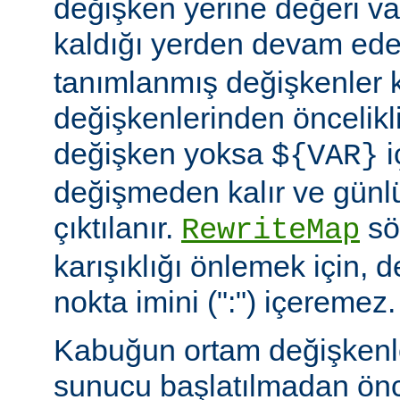
değişken yerine değeri va
kaldığı yerden devam ede
tanımlanmış değişkenler
değişkenlerinden öncelikli
değişken yoksa
i
${VAR}
değişmeden kalır ve günlü
çıktılanır.
söz
RewriteMap
karışıklığı önlemek için, d
nokta imini (":") içeremez.
Kabuğun ortam değişkenle
sunucu başlatılmadan ön