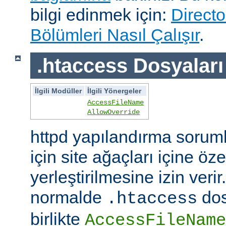
bilgi edinmek için:
Directo
Bölümleri Nasıl Çalışır
.
.htaccess Dosyaları
İlgili Modüller
İlgili Yönergeler
AccessFileName
AllowOverride
httpd yapılandırma sorum
için site ağaçları içine öz
yerleştirilmesine izin veri
normalde
dos
.htaccess
birlikte
AccessFileName