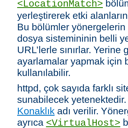
bölüm
<LocationMatch>
yerleştirerek etki alanlarını
Bu bölümler yönergelerin e
dosya sistemininin belli ye
URL’lerle sınırlar. Yerin
ayarlamalar yapmak için b
kullanılabilir.
httpd, çok sayıda farklı si
sunabilecek yetenektedir
Konaklık
adı verilir. Yöner
ayrıca
b
<VirtualHost>