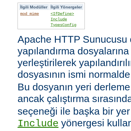
İlgili Modüller
İlgili Yönergeler
mod_mime
<IfDefine>
Include
TypesConfig
Apache HTTP Sunucusu 
yapılandırma dosyaların
yerleştirilerek yapılandırı
dosyasının ismi normald
Bu dosyanın yeri derleme s
ancak çalıştırma sırasınd
seçeneği ile başka bir yer b
yönergesi kulla
Include