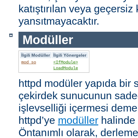
katıştırılan veya geçersiz 
yansıtmayacaktır.
Modüller
İlgili Modüller
İlgili Yönergeler
mod_so
<IfModule>
LoadModule
httpd modüler yapıda bir 
çekirdek sunucunun sade
işlevselliği içermesi demekt
httpd’ye
modüller
halinde 
Öntanımlı olarak, derleme