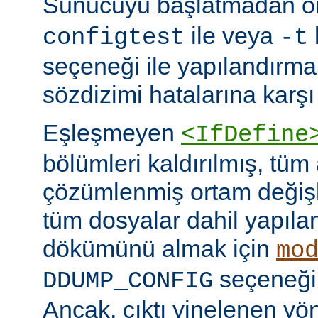
Sunucuyu başlatmadan 
ile veya
configtest
-t
seçeneği ile yapılandırma
sözdizimi hatalarına karşı 
Eşleşmeyen
<IfDefine
bölümleri kaldırılmış, tüm
çözümlenmiş ortam değişke
tüm dosyalar dahil yapıla
dökümünü almak için
mo
seçeneğini
DDUMP_CONFIG
Ancak, çıktı yinelenen yön