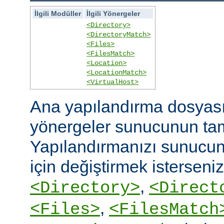
İlgili Modüller
İlgili Yönergeler
<Directory>
<DirectoryMatch>
<Files>
<FilesMatch>
<Location>
<LocationMatch>
<VirtualHost>
Ana yapılandırma dosyasın
yönergeler sunucunun ta
Yapılandırmanızı sunucunu
için değiştirmek isterseni
,
<Directory>
<Direct
,
<Files>
<FilesMatch