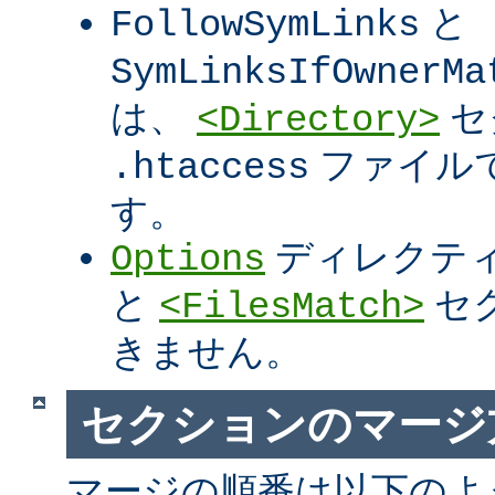
と
FollowSymLinks
SymLinksIfOwnerMa
は、
セ
<Directory>
ファイル
.htaccess
す。
ディレクテ
Options
と
セ
<FilesMatch>
きません。
セクションのマージ
マージの順番は以下のよ