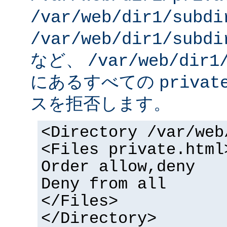
/var/web/dir1/subdi
/var/web/dir1/subdi
など、
/var/web/dir1
にあるすべての
privat
スを拒否します。
<Directory /var/web
<Files private.html
Order allow,deny
Deny from all
</Files>
</Directory>