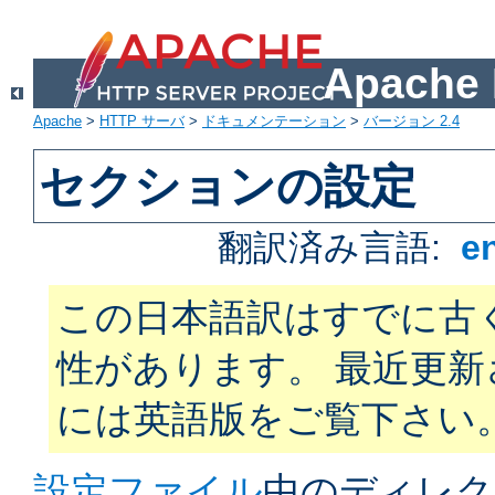
Apach
Apache
>
HTTP サーバ
>
ドキュメンテーション
>
バージョン 2.4
セクションの設定
翻訳済み言語:
e
この日本語訳はすでに古
性があります。 最近更
には英語版をご覧下さい
設定ファイル
中のディレク