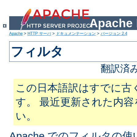
Apach
Apache
>
HTTP サーバ
>
ドキュメンテーション
>
バージョン 2.4
フィルタ
翻訳済
この日本語訳はすでに古
す。 最近更新された内
い。
Apache でのフィルタ