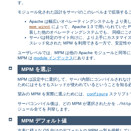
す。
モジュール化された設計をサーバのこのレベルまで拡張するこ
Apache は幅広いオペレーティングシステムを より美し
によって、Apache 1.3 で用いられてい
mpm_winnt
装した他のオペレーティングシステムでも、 同様にこ
サーバは特定のサイト向けに、より上手にカスタマイズ
スレッド化された MPM を利用できる一方で、安定性
ユーザレベルでは、MPM は他の Apache モジュールと
MPM は
module インデックス
にあります。
MPM を選ぶ
MPM は設定中に選択して、サーバ内部にコンパイルされな
ためにはそもそもスレッドが使われているということを知る
望みの MPM を実際に選ぶためには、
スクリプト
configure
サーバコンパイル後は、どの MPM が選択されたかを
./http
ジュール全てを 列挙します。
MPM デフォルト値
次表に様々な OS 向けのデフォルトの MPM 一覧を掲載し