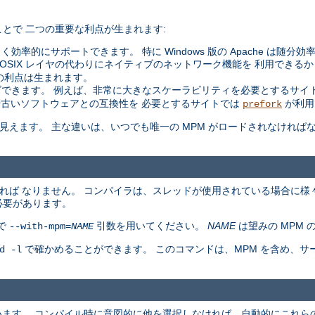
とで 二つの重要な利点が生まれます:
く効率的にサポートできます。 特に Windows 版の Apache は随分
た POSIX レイヤの代わりにネイティブのネットワーク機能を 利用できるか
の利点は生まれます。
できます。 例えば、非常に大きなスケーラビリティを必要とするサイ
や古いソフトウェアとの互換性を 必要とするサイトでは
が利用
prefork
同等に見えます。 主な違いは、いつでも唯一の MPM がロードされなけれ
ければ なりません。 コンパイラは、スレッドが使用されている場合に様
必要があります。
で
引数を用いてください。
NAME
は望みの MPM 
--with-mpm=
NAME
で確かめることができます。 このコマンドは、MPM を含め、
d -l
ています。 コンパイル時に意図的に他を選択しなければ、自動的にこれらの