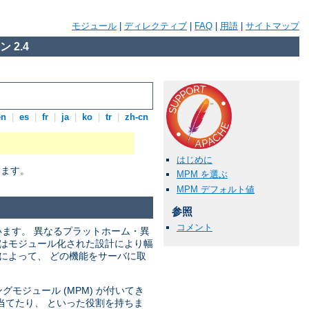
モジュール
|
ディレクティブ
|
FAQ
|
用語
|
サイトマップ
 2.4
en
|
es
|
fr
|
ja
|
ko
|
tr
|
zh-cn
はじめに
います。
MPM を選ぶ
MPM デフォルト値
参照
コメント
います。 異なるプラットホーム・異
ではモジュール化された設計により幅
によって、 どの機能をサーバに取
モジュール (MPM) が付いてき
当てたり、 といった役割を持ちま