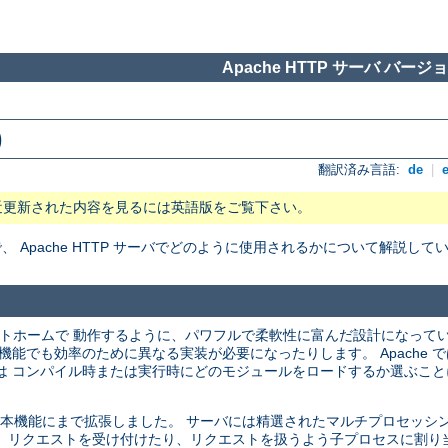
Apache HTTP サーバ バージョン
)
翻訳済み言語:
de
|
近更新された内容を見るには英語版をご覧下さい。
Apache HTTP サーバでどのように使用されるかについて解説して
プラットホームで 動作するように、パワフルで柔軟性に富んだ設計になって
機能でも効率のために異なる実装が必要になったりします。 Apache 
は コンパイル時または実行時にどのモジュールをロードするか選ぶこと
バの基本機能にまで拡張しました。 サーバには精選されたマルチプロセッシング
 リクエストを受け付けたり、リクエストを扱うよう子プロセスに割り