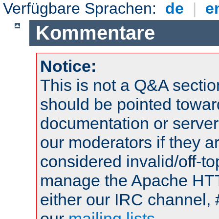
Verfügbare Sprachen:
de
|
e
Kommentare
Notice:
This is not a Q&A sect
should be pointed towar
documentation or serve
our moderators if they a
considered invalid/off-t
manage the Apache HTTP
either our IRC channel, 
our
mailing lists
.