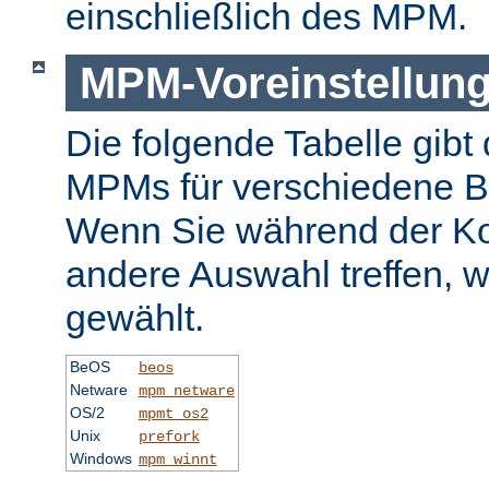
einschließlich des MPM.
MPM-Voreinstellun
Die folgende Tabelle gibt 
MPMs für verschiedene B
Wenn Sie während der Ko
andere Auswahl treffen, 
gewählt.
BeOS
beos
Netware
mpm_netware
OS/2
mpmt_os2
Unix
prefork
Windows
mpm_winnt