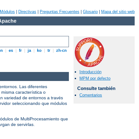
Módulos
|
Directivas
|
Preguntas Frecuentes
|
Glosario
|
Mapa del sitio web
 Apache
en
|
es
|
fr
|
ja
|
ko
|
tr
|
zh-cn
Introducción
MPM por defecto
entornos. Las diferentes
Consulte también
 misma característica o
Comentarios
n variedad de entornos a través
servidor seleccionando que módulos
 Módulos de MultiProcesamiento que
rgan de servirlas.