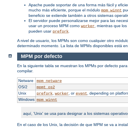
Apache puede soportar de una forma más fácil y efici
mucho más eficiente, porque el módulo
pue
mpm_winnt
beneficio se extiende también a otros sistemas opera
El servidor puede personalizarse mejor para las neces
usar un proceso MPM como
, mientras que los
worker
pueden usar
.
prefork
A nivel de usuario, los MPMs son como cualquier otro módul
determinado momento. La lista de MPMs disponibles está en
MPM por defecto
En la siguiente tabla se muestran los MPMs por defecto para 
compilar.
Netware
mpm_netware
OS/2
mpmt_os2
Unix
,
, or
, depending on platfor
prefork
worker
event
Windows
mpm_winnt
aquí, 'Unix' se usa para designar a los sistemas operativo
En el caso de los Unix, la decisión de que MPM se va a inst