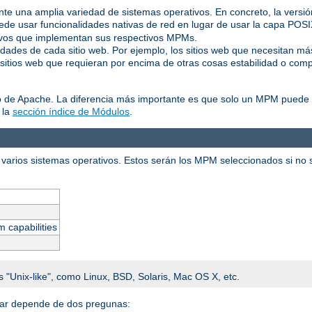
ente una amplia variedad de sistemas operativos. En concreto, la vers
de usar funcionalidades nativas de red en lugar de usar la capa POS
tivos que implementan sus respectivos MPMs.
idades de cada sitio web. Por ejemplo, los sitios web que necesitan m
 sitios web que requieran por encima de otras cosas estabilidad o comp
o de Apache. La diferencia más importante es que solo un MPM puede e
 la
sección índice de Módulos
.
varios sistemas operativos. Estos serán los MPM seleccionados si no se
m capabilities
s "Unix-like", como Linux, BSD, Solaris, Mac OS X, etc.
alar depende de dos pregunas: