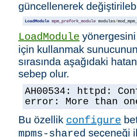
güncellenerek değiştirilebil
LoadModule
mpm_prefork_module
 modules
/
mod_mpm
yönergesini
LoadModule
için kullanmak sunucunun
sırasında aşağıdaki hata
sebep olur.
AH00534: httpd: Con
error: More than on
Bu özellik
bet
configure
seçeneği ile
mpms-shared