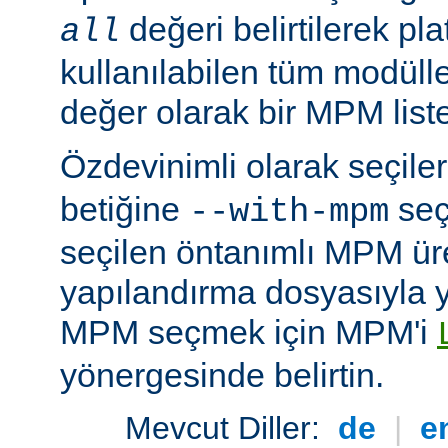
değeri belirtilerek pla
all
kullanılabilen tüm modüller
değer olarak bir MPM listesi
Özdevinimli olarak seçil
betiğine
seç
--with-mpm
seçilen öntanımlı MPM ür
yapılandırma dosyasıyla yü
MPM seçmek için MPM'i
yönergesinde belirtin.
Mevcut Diller:
de
|
e