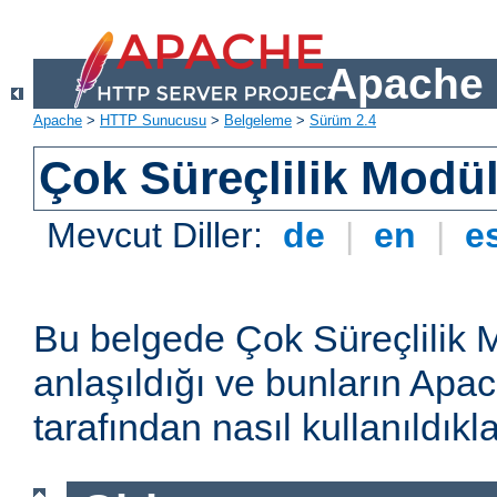
Apache 
Apache
>
HTTP Sunucusu
>
Belgeleme
>
Sürüm 2.4
Çok Süreçlilik Modül
Mevcut Diller:
de
|
en
|
e
Bu belgede Çok Süreçlilik 
anlaşıldığı ve bunların A
tarafından nasıl kullanıldıkla