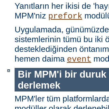
Yanıtların her ikisi de 'hay
MPM'niz
modülü
prefork
Uygulamada, günümüzdeki
sistemlerinin tümü bu iki ö
desteklediğinden öntanı
hemen daima
modü
event
Bir MPM'i bir duruk
derlemek
MPM'ler tüm platformlarda
modüller olarak derlenebi