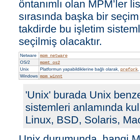
öntanımlı olan MPM’ler li
sırasında başka bir seçi
takdirde bu işletim siste
seçilmiş olacaktır.
Netware
mpm_netware
OS/2
mpmt_os2
Unix
Platformun yapabildiklerine bağlı olarak,
prefork
Windows
mpm_winnt
'Unix' burada Unix benze
sistemleri anlamında kull
Linux, BSD, Solaris, Ma
Unix durumunda, hangi M