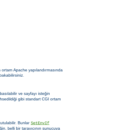
ılan ortam Apache yapılandırmasında
bakabilirsiniz.
asılabilir ve sayfayı isteğin
hsedildiği gibi standart CGI ortam
tulabilir. Bunlar
SetEnvIf
ğin, belli bir tarayıcının sunucuya