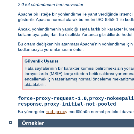
2.0.54 sürümünden beri mevcuttur.
Apache bir isteğe bir yönlendirme ile yanıt verdiğinde istemc
gösterilir. Apache normal olarak bu metni ISO-8859-1 ile kodla
Ancak, yönlendirmenin yapıldığı sayfa farklı bir karakter küm
kullanmaya çalışırlar. Bu özellikle Yunanca gibi dillerde hede
Bu ortam değişkeninin atanması Apache’nin yönlendirme için ka
kodlamasıyla yorumlamasını önler.
Güvenlik Uyarısı
Hata sayfalarının bir karakter kümesi belirtilmeksizin yo
tarayıcılarda (MSIE) karşı siteden betik saldırısı yorumuna s
engellemek için tasarlanmış normal önceleme mekanizmala
aldatılabilir.
,
force-proxy-request-1.0
proxy-nokeepali
,
response
proxy-initial-not-pooled
Bu yönergeler
modülünün normal protokol davranışın
mod_proxy
Örnekler