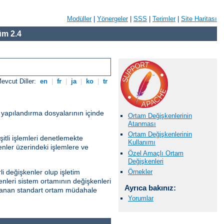
Modüller
|
Yönergeler
|
SSS
|
Terimler
|
Site Haritası
m 2.4
evcut Diller:
en
|
fr
|
ja
|
ko
|
tr
r yapılandırma dosyalarının içinde
Ortam Değişkenlerinin
Atanması
Ortam Değişkenlerinin
itli işlemleri denetlemekte
Kullanımı
kenler üzerindeki işlemlere ve
Özel Amaçlı Ortam
Değişkenleri
Örnekler
i değişkenler olup işletim
enleri sistem ortamının değişkenleri
Ayrıca bakınız:
ağlanan standart ortam müdahale
Yorumlar