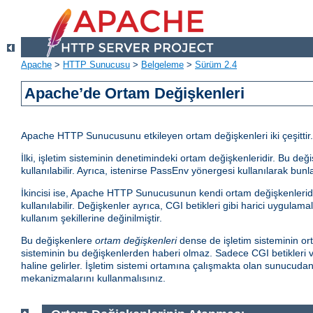
Apache
>
HTTP Sunucusu
>
Belgeleme
>
Sürüm 2.4
Apache’de Ortam Değişkenleri
Apache HTTP Sunucusunu etkileyen ortam değişkenleri iki çeşittir.
İlki, işletim sisteminin denetimindeki ortam değişkenleridir. Bu d
kullanılabilir. Ayrıca, istenirse PassEnv yönergesi kullanılarak bunla
İkincisi ise, Apache HTTP Sunucusunun kendi ortam değişkenleridir.
kullanılabilir. Değişkenler ayrıca, CGI betikleri gibi harici uygula
kullanım şekillerine değinilmiştir.
Bu değişkenlere
ortam değişkenleri
dense de işletim sisteminin ort
sisteminin bu değişkenlerden haberi olmaz. Sadece CGI betikleri ve
haline gelirler. İşletim sistemi ortamına çalışmakta olan sunucud
mekanizmalarını kullanmalısınız.