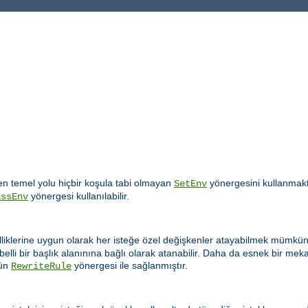
 temel yolu hiçbir koşula tabi olmayan
yönergesini kullanmakt
SetEnv
yönergesi kullanılabilir.
assEnv
lliklerine uygun olarak her isteğe özel değişkenler atayabilmek mümkün 
elli bir başlık alanınına bağlı olarak atanabilir. Daha da esnek bir m
ün
yönergesi ile sağlanmıştır.
RewriteRule