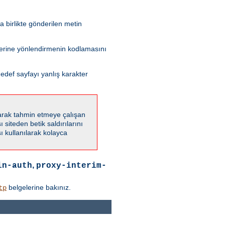
 birlikte gönderilen metin
 yerine yönlendirmenin kodlamasını
edef sayfayı yanlış karakter
karak tahmin etmeye çalışan
 siteden betik saldırılarını
 kullanılarak kolayca
,
in-auth
proxy-interim-
belgelerine bakınız.
tp