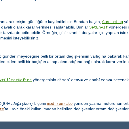
anılarak erişim günlüğüne kaydedilebilir. Bundan başka,
yön
CustomLog
ayalı olarak karar verilmesi sağlanabilir. Bunlar
yönergesi il
SetEnvIf
ir tarzda denetlenebilir. Örneğin,
uzantılı dosyalar için yapılan ist
gif
esini isteyebilirsiniz.
ip gönderilmeyeceğine belli bir ortam değişkeninin varlığına bakarak karar
emciden belli bir başlığın alınıp alınmadığına bağlı olarak karar verilebil
yönergesinin
ve
seçenekle
xtFilterDefine
disableenv=
enableenv=
biçemi
yeniden yazma motorunun ortam
%{ENV:
değişken
}
mod_rewrite
’ta
öneki kullanılmadan belirtilen değişkenler ortam değişkenleri
te
ENV: