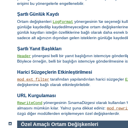
erişimi bu yönergelerle engellenebilir.
Şartlı Günlük Kaydı
Ortam değişkenleri
yönergesinin
seçeneği kull
LogFormat
%e
günlüğe kaydedilip kaydedilmeyeceğine ortam değişkenlerine d
günlük kayıtları isteğin özelliklerine bağlı olarak daha esnek b
sadece alt ağınızın dışından gelen isteklerin günlüğe kaydedilm
Şartlı Yanıt Başlıkları
yönergesi belli bir yanıt başlığının istemciye gönderil
Header
Böylece örneğin, belli bir başlığın istemciye gönderilmesine ist
Harici Süzgeçlerin Etkinleştirilmesi
tarafından yapılandırılan harici süzgeçler
mod_ext_filter
E
değişkenine bağlı olarak etkinleştirilebilir.
URL Kurgulaması
yönergesinin
SınamaDizgesi
olarak kullanılan
RewriteCond
almasını mümkün kılar. Yalnız şuna dikkat ediniz:
mod_rewri
özgü diğer modüllerden erişilemeyen özel değişkenlerdir.
Özel Amaçlı Ortam Değişkenleri