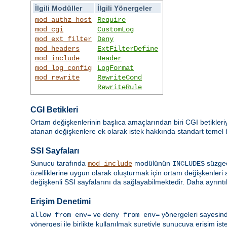
İlgili Modüller
İlgili Yönergeler
mod_authz_host
Require
mod_cgi
CustomLog
mod_ext_filter
Deny
mod_headers
ExtFilterDefine
mod_include
Header
mod_log_config
LogFormat
mod_rewrite
RewriteCond
RewriteRule
CGI Betikleri
Ortam değişkenlerinin başlıca amaçlarından biri CGI betikleri
atanan değişkenlere ek olarak istek hakkında standart temel bil
SSI Sayfaları
Sunucu tarafında
modülünün
süzgec
mod_include
INCLUDES
özelliklerine uygun olarak oluşturmak için ortam değişkenleri 
değişkenli SSI sayfalarını da sağlayabilmektedir. Daha ayrıntıl
Erişim Denetimi
ve
yönergeleri sayesind
allow from env=
deny from env=
yönergesi ile birlikte kullanılmak suretiyle sunucuya erişim ist