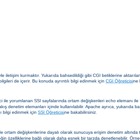
yle iletişim kurmaktır. Yukarıda bahsedildiği gibi CGI betiklerine aktar
gileri de içerir. Bu konuda ayrıntılı bilgi edinmek için
CGI Öğreticisi
ne 
i ile yorumlanan SSI sayfalarında ortam değişkenleri
elemanı ile b
echo
akış denetim elemanları içinde kullanılabilir. Apache ayrıca, yukarıda ba
ı bilgi edinmek için
SSI Öğreticisi
ne bakabilirsiniz.
e ortam değişkenlerine dayalı olarak sunucuya erişim denetim altında tu
eğin özelliklerine bağlı olarak daha esnek bir tarzda denetlenebilir. Örne