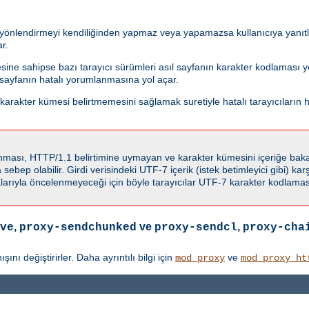
i yönlendirmeyi kendiliğinden yapmaz veya yapamazsa kullanıcıya yanıtla
r.
esine sahipse bazı tarayıcı sürümleri asıl sayfanın karakter kodlaması
f sayfanın hatalı yorumlanmasına yol açar.
rakter kümesi belirtmemesini sağlamak suretiyle hatalı tarayıcıların h
llanması, HTTP/1.1 belirtimine uymayan ve karakter kümesini içeriğe ba
ebep olabilir. Girdi verisindeki UTF-7 içerik (istek betimleyici gibi) karşı
rıyla öncelenmeyeceği için böyle tarayıcılar UTF-7 karakter kodlaması
,
ve
,
ve
proxy-sendchunked
proxy-sendcl
proxy-cha
ı değiştirirler. Daha ayrıntılı bilgi için
ve
mod_proxy
mod_proxy_ht