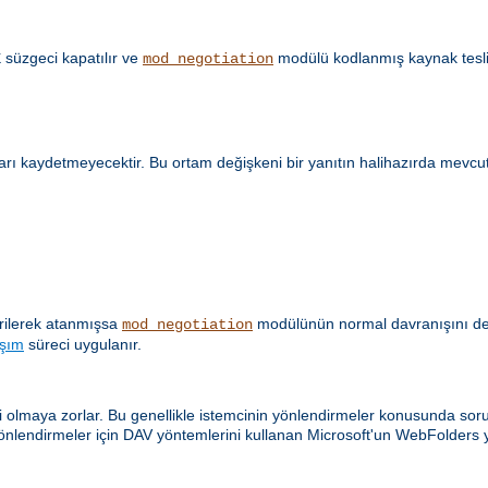
süzgeci kapatılır ve
modülü kodlanmış kaynak tesli
E
mod_negotiation
ları kaydetmeyecektir. Bu ortam değişkeni bir yanıtın halihazırda mevcu
verilerek atanmışsa
modülünün normal davranışını değiş
mod_negotiation
aşım
süreci uygulanır.
olmaya zorlar. Bu genellikle istemcinin yönlendirmeler konusunda sorunl
önlendirmeler için DAV yöntemlerini kullanan Microsoft'un WebFolders y