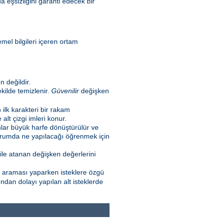
a eşsizliğini garanti edecek bir
emel bilgileri içeren ortam
 değildir.
kilde temizlenir.
Güvenilir
değişken
n ilk karakteri bir rakam
lt çizgi imleri konur.
nlar büyük harfe dönüştürülür ve
 durumda ne yapılacağı öğrenmek için
ile atanan değişken değerlerini
l araması yaparken isteklere özgü
ndan dolayı yapılan alt isteklerde