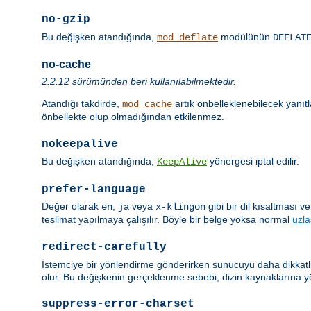
no-gzip
Bu değişken atandığında,
modülünün
mod_deflate
DEFLAT
no-cache
2.2.12 sürümünden beri kullanılabilmektedir.
Atandığı takdirde,
artık önbelleklenebilecek yanıt
mod_cache
önbellekte olup olmadığından etkilenmez.
nokeepalive
Bu değişken atandığında,
yönergesi iptal edilir.
KeepAlive
prefer-language
Değer olarak
,
veya
gibi bir dil kısaltması 
en
ja
x-klingon
teslimat yapılmaya çalışılır. Böyle bir belge yoksa normal
uzl
redirect-carefully
İstemciye bir yönlendirme gönderirken sunucuyu daha dikkatli 
olur. Bu değişkenin gerçeklenme sebebi, dizin kaynaklarına y
suppress-error-charset