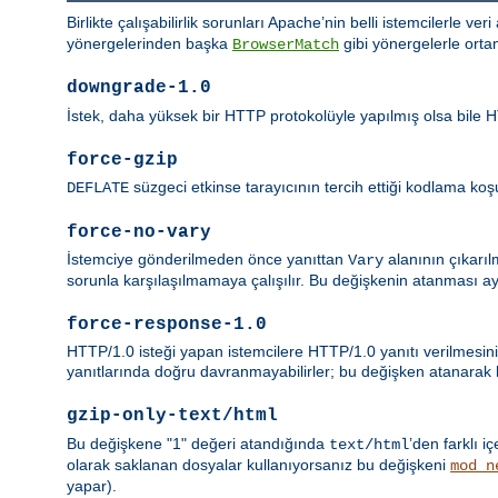
Birlikte çalışabilirlik sorunları Apache’nin belli istemcilerle ver
yönergelerinden başka
gibi yönergelerle orta
BrowserMatch
downgrade-1.0
İstek, daha yüksek bir HTTP protokolüyle yapılmış olsa bile HT
force-gzip
süzgeci etkinse tarayıcının tercih ettiği kodlama koşul
DEFLATE
force-no-vary
İstemciye gönderilmeden önce yanıttan
alanının çıkarıl
Vary
sorunla karşılaşılmamaya çalışılır. Bu değişkenin atanması a
force-response-1.0
HTTP/1.0 isteği yapan istemcilere HTTP/1.0 yanıtı verilmesini
yanıtlarında doğru davranmayabilirler; bu değişken atanarak bu
gzip-only-text/html
Bu değişkene "1" değeri atandığında
’den farklı iç
text/html
olarak saklanan dosyalar kullanıyorsanız bu değişkeni
mod_n
yapar).