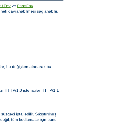
ve
etEnv
PassEnv
nek davranabilmesi sağlanabilir.
zlar, bu değişken atanarak bu
Bazı HTTP/1.0 istemciler HTTP/1.1
 süzgeci iptal edilir. Sıkıştırılmış
 değil, tüm kodlamalar için bunu