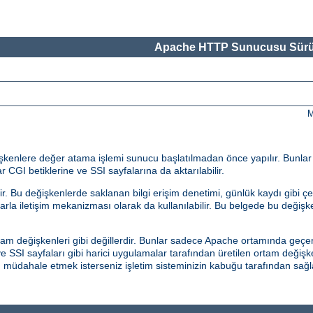
Apache HTTP Sunucusu Sürü
M
eğişkenlere değer atama işlemi sunucu başlatılmadan önce yapılır. Bunla
r CGI betiklerine ve SSI sayfalarına da aktarılabilir.
 Bu değişkenlerde saklanan bilgi erişim denetimi, günlük kaydı gibi çeş
malarla iletişim mekanizması olarak da kullanılabilir. Bu belgede bu değiş
am değişkenleri gibi değillerdir. Bunlar sadece Apache ortamında geçerl
 SSI sayfaları gibi harici uygulamalar tarafından üretilen ortam değişk
an müdahale etmek isterseniz işletim sisteminizin kabuğu tarafından s