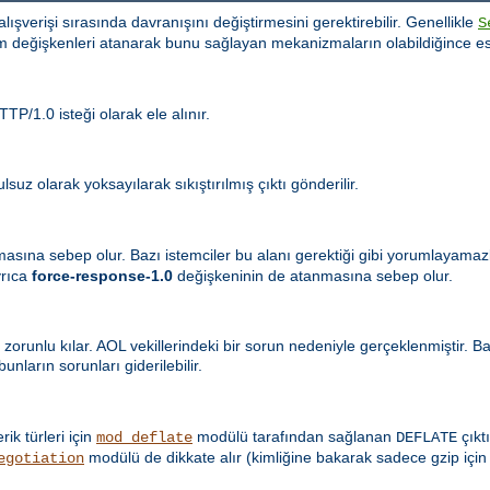
i alışverişi sırasında davranışını değiştirmesini gerektirebilir. Genellikle
S
m değişkenleri atanarak bunu sağlayan mekanizmaların olabildiğince es
TP/1.0 isteği olarak ele alınır.
suz olarak yoksayılarak sıkıştırılmış çıktı gönderilir.
masına sebep olur. Bazı istemciler bu alanı gerektiği gibi yorumlayama
yrıca
force-response-1.0
değişkeninin de atanmasına sebep olur.
 zorunlu kılar. AOL vekillerindeki bir sorun nedeniyle gerçeklenmiştir. 
nların sorunları giderilebilir.
erik türleri için
modülü tarafından sağlanan
çıktı
mod_deflate
DEFLATE
modülü de dikkate alır (kimliğine bakarak sadece gzip için
egotiation