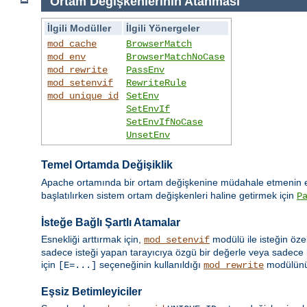
Ortam Değişkenlerinin Atanması
İlgili Modüller
İlgili Yönergeler
mod_cache
BrowserMatch
mod_env
BrowserMatchNoCase
mod_rewrite
PassEnv
mod_setenvif
RewriteRule
mod_unique_id
SetEnv
SetEnvIf
SetEnvIfNoCase
UnsetEnv
Temel Ortamda Değişiklik
Apache ortamında bir ortam değişkenine müdahale etmenin en
başlatılırken sistem ortam değişkenleri haline getirmek için
P
İsteğe Bağlı Şartlı Atamalar
Esnekliği arttırmak için,
modülü ile isteğin öze
mod_setenvif
sadece isteği yapan tarayıcıya özgü bir değerle veya sadece b
için
seçeneğinin kullanıldığı
modülün
[E=...]
mod_rewrite
Eşsiz Betimleyiciler