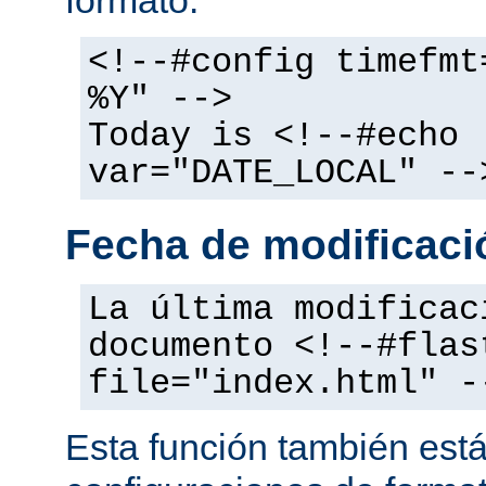
<!--#config timefmt
%Y" -->
Today is <!--#echo
var="DATE_LOCAL" --
Fecha de modificació
La última modificac
documento <!--#flas
file="index.html" -
Esta función también está