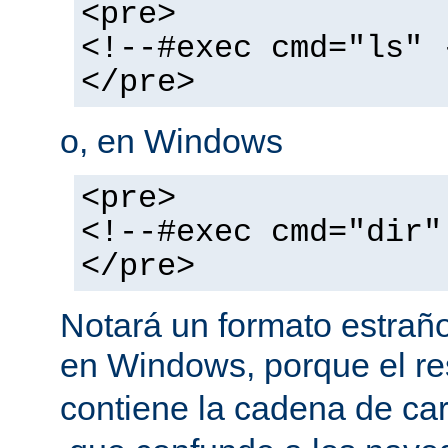
<pre>
<!--#exec cmd="ls" 
</pre>
o, en Windows
<pre>
<!--#exec cmd="dir"
</pre>
Notará un formato estraño
en Windows, porque el r
contiene la cadena de car