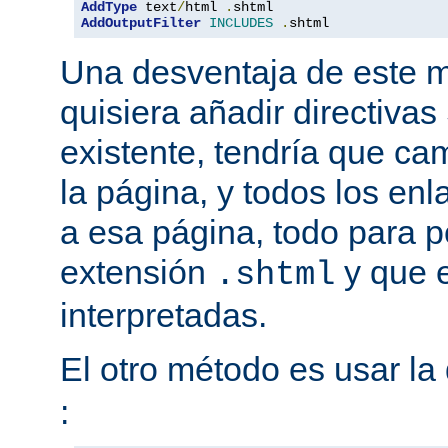
AddType
 text
/
html 
.
AddOutputFilter
INCLUDES
.
shtml
Una desventaja de este m
quisiera añadir directiva
existente, tendría que ca
la página, y todos los en
a esa página, todo para p
extensión
y que e
.shtml
interpretadas.
El otro método es usar la 
: