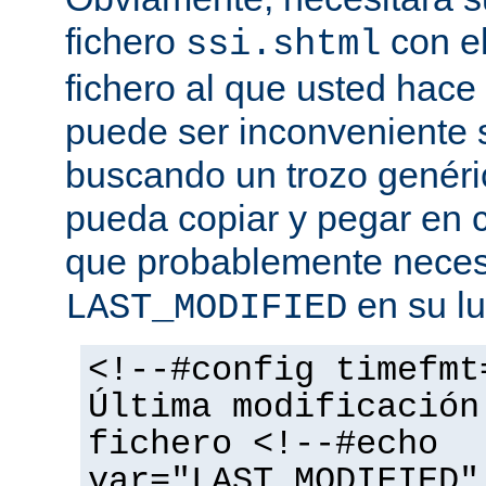
fichero
con el
ssi.shtml
fichero al que usted hace 
puede ser inconveniente s
buscando un trozo genéri
pueda copiar y pegar en c
que probablemente necesi
en su lu
LAST_MODIFIED
<!--#config timefmt
Última modificación
fichero <!--#echo
var="LAST_MODIFIED"