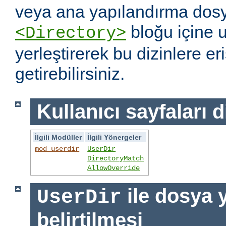
veya ana yapılandırma dosy
bloğu içine 
<Directory>
yerleştirerek bu dizinlere er
getirebilirsiniz.
Kullanıcı sayfaları d
İlgili Modüller
İlgili Yönergeler
mod_userdir
UserDir
DirectoryMatch
AllowOverride
ile dosya 
UserDir
belirtilmesi