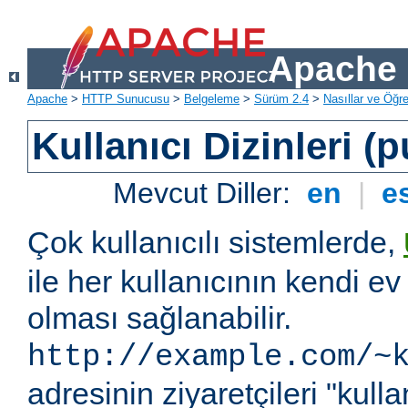
Apache 
Apache
>
HTTP Sunucusu
>
Belgeleme
>
Sürüm 2.4
>
Nasıllar ve Öğret
Kullanıcı Dizinleri (
Mevcut Diller:
en
|
e
Çok kullanıcılı sistemlerde,
ile her kullanıcının kendi ev 
olması sağlanabilir.
http://example.com/~
adresinin ziyaretçileri "kullan