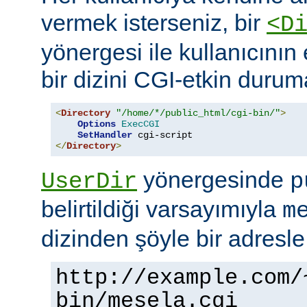
vermek isterseniz, bir
<D
yönergesi ile kullanıcının 
bir dizini CGI-etkin duruma
<
Directory
"/home/*/public_html/cgi-bin/"
>
Options
ExecCGI
SetHandler
</
Directory
>
yönergesinde
UserDir
p
belirtildiği varsayımıyla
m
dizinden şöyle bir adresle
http://example.com/
bin/mesela.cgi