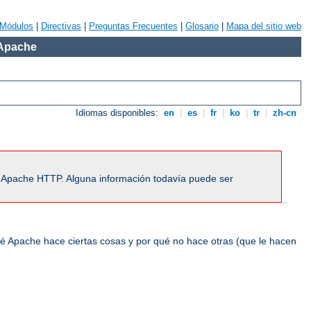
Módulos
|
Directivas
|
Preguntas Frecuentes
|
Glosario
|
Mapa del sitio web
 Apache
Idiomas disponibles:
en
|
es
|
fr
|
ko
|
tr
|
zh-cn
r Apache HTTP. Alguna información todavía puede ser
ué Apache hace ciertas cosas y por qué no hace otras (que le hacen