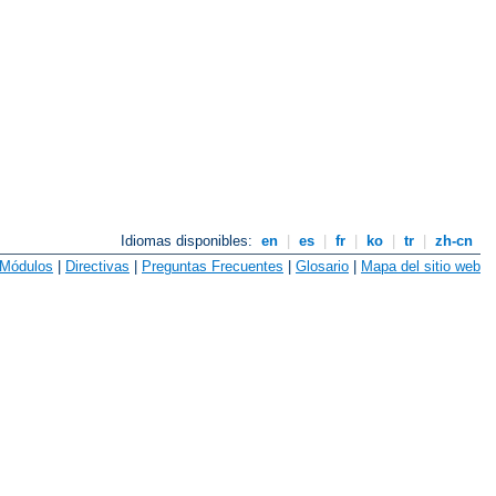
Idiomas disponibles:
en
|
es
|
fr
|
ko
|
tr
|
zh-cn
Módulos
|
Directivas
|
Preguntas Frecuentes
|
Glosario
|
Mapa del sitio web