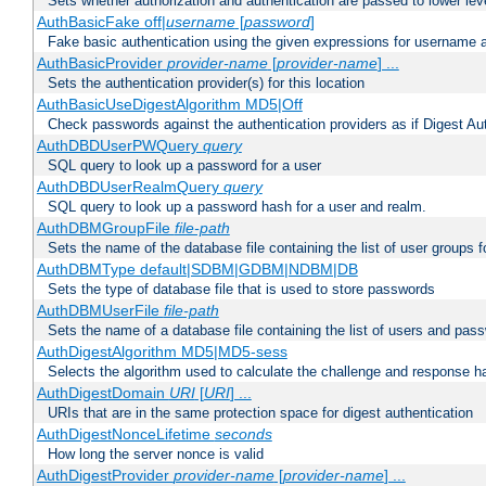
Sets whether authorization and authentication are passed to lower le
AuthBasicFake off|
username
[
password
]
Fake basic authentication using the given expressions for username
AuthBasicProvider
provider-name
[
provider-name
] ...
Sets the authentication provider(s) for this location
AuthBasicUseDigestAlgorithm MD5|Off
Check passwords against the authentication providers as if Digest Aut
AuthDBDUserPWQuery
query
SQL query to look up a password for a user
AuthDBDUserRealmQuery
query
SQL query to look up a password hash for a user and realm.
AuthDBMGroupFile
file-path
Sets the name of the database file containing the list of user groups f
AuthDBMType default|SDBM|GDBM|NDBM|DB
Sets the type of database file that is used to store passwords
AuthDBMUserFile
file-path
Sets the name of a database file containing the list of users and pass
AuthDigestAlgorithm MD5|MD5-sess
Selects the algorithm used to calculate the challenge and response ha
AuthDigestDomain
URI
[
URI
] ...
URIs that are in the same protection space for digest authentication
AuthDigestNonceLifetime
seconds
How long the server nonce is valid
AuthDigestProvider
provider-name
[
provider-name
] ...