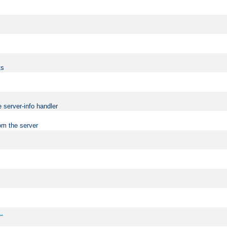
ts
 server-info handler
om the server
..