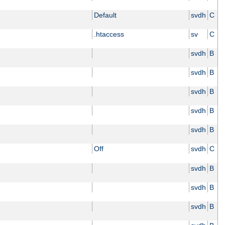
Default
svdh
C
.htaccess
sv
C
svdh
B
svdh
B
svdh
B
svdh
B
svdh
B
Off
svdh
C
svdh
B
svdh
B
svdh
B