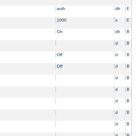
auth
dh
E
1000
s
E
On
dh
B
d
B
Off
d
B
Off
d
B
d
B
d
B
d
B
d
B
d
B
d
B