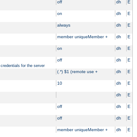
off
dh
E
on
dh
E
always
dh
E
member uniqueMember +
dh
E
on
dh
E
off
dh
E
credentials for the server
(.*) $1 (remote use +
dh
E
10
dh
E
dh
E
off
dh
E
off
dh
E
member uniqueMember +
dh
E