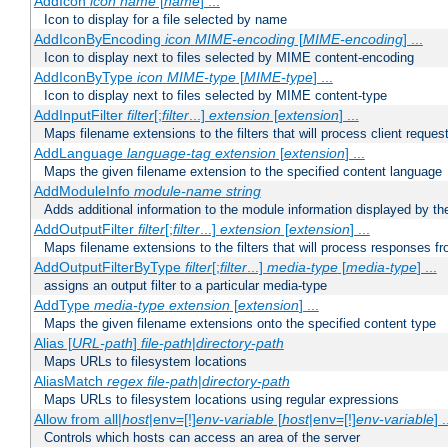
AddIcon
icon
name
[
name
] ...
Icon to display for a file selected by name
AddIconByEncoding
icon
MIME-encoding
[
MIME-encoding
] ...
Icon to display next to files selected by MIME content-encoding
AddIconByType
icon
MIME-type
[
MIME-type
] ...
Icon to display next to files selected by MIME content-type
AddInputFilter
filter
[;
filter
...]
extension
[
extension
] ...
Maps filename extensions to the filters that will process client reques
AddLanguage
language-tag
extension
[
extension
] ...
Maps the given filename extension to the specified content language
AddModuleInfo
module-name
string
Adds additional information to the module information displayed by the
AddOutputFilter
filter
[;
filter
...]
extension
[
extension
] ...
Maps filename extensions to the filters that will process responses fr
AddOutputFilterByType
filter
[;
filter
...]
media-type
[
media-type
] ...
assigns an output filter to a particular media-type
AddType
media-type
extension
[
extension
] ...
Maps the given filename extensions onto the specified content type
Alias [
URL-path
]
file-path
|
directory-path
Maps URLs to filesystem locations
AliasMatch
regex
file-path
|
directory-path
Maps URLs to filesystem locations using regular expressions
Allow from all|
host
|env=[!]
env-variable
[
host
|env=[!]
env-variable
] .
Controls which hosts can access an area of the server