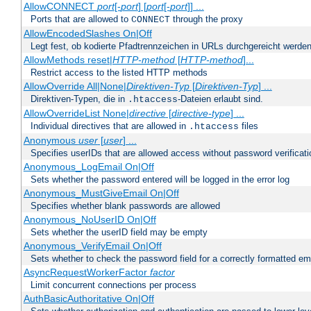
AllowCONNECT
port
[-
port
] [
port
[-
port
]] ...
Ports that are allowed to
through the proxy
CONNECT
AllowEncodedSlashes On|Off
Legt fest, ob kodierte Pfadtrennzeichen in URLs durchgereicht werden
AllowMethods reset|
HTTP-method
[
HTTP-method
]...
Restrict access to the listed HTTP methods
AllowOverride All|None|
Direktiven-Typ
[
Direktiven-Typ
] ...
Direktiven-Typen, die in
-Dateien erlaubt sind.
.htaccess
AllowOverrideList None|
directive
[
directive-type
] ...
Individual directives that are allowed in
files
.htaccess
Anonymous
user
[
user
] ...
Specifies userIDs that are allowed access without password verificati
Anonymous_LogEmail On|Off
Sets whether the password entered will be logged in the error log
Anonymous_MustGiveEmail On|Off
Specifies whether blank passwords are allowed
Anonymous_NoUserID On|Off
Sets whether the userID field may be empty
Anonymous_VerifyEmail On|Off
Sets whether to check the password field for a correctly formatted em
AsyncRequestWorkerFactor
factor
Limit concurrent connections per process
AuthBasicAuthoritative On|Off