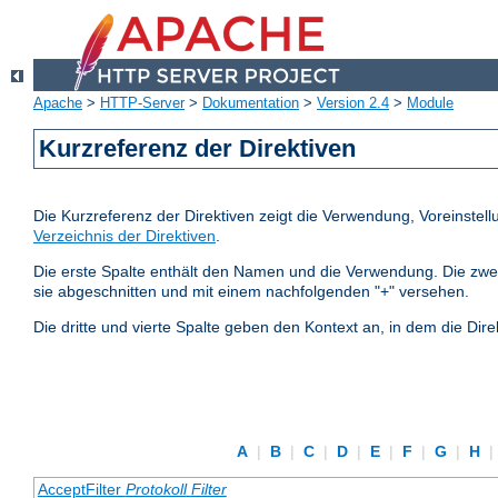
Apache
>
HTTP-Server
>
Dokumentation
>
Version 2.4
>
Module
Kurzreferenz der Direktiven
Die Kurzreferenz der Direktiven zeigt die Verwendung, Voreinstel
Verzeichnis der Direktiven
.
Die erste Spalte enthält den Namen und die Verwendung. Die zweite S
sie abgeschnitten und mit einem nachfolgenden "+" versehen.
Die dritte und vierte Spalte geben den Kontext an, in dem die Dire
A
|
B
|
C
|
D
|
E
|
F
|
G
|
H
|
AcceptFilter
Protokoll
Filter