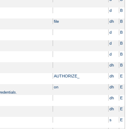
d
B
file
dh
B
d
B
d
B
d
B
dh
B
AUTHORIZE_
dh
E
on
dh
E
redentials.
dh
E
dh
E
s
E