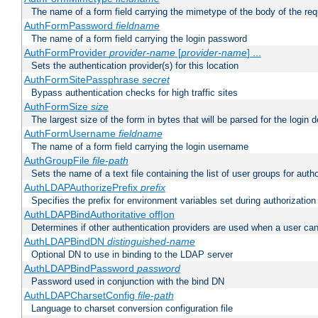
The name of a form field carrying the mimetype of the body of the req
AuthFormPassword
fieldname
The name of a form field carrying the login password
AuthFormProvider
provider-name
[
provider-name
] ...
Sets the authentication provider(s) for this location
AuthFormSitePassphrase
secret
Bypass authentication checks for high traffic sites
AuthFormSize
size
The largest size of the form in bytes that will be parsed for the login d
AuthFormUsername
fieldname
The name of a form field carrying the login username
AuthGroupFile
file-path
Sets the name of a text file containing the list of user groups for autho
AuthLDAPAuthorizePrefix
prefix
Specifies the prefix for environment variables set during authorization
AuthLDAPBindAuthoritative off|on
Determines if other authentication providers are used when a user can
AuthLDAPBindDN
distinguished-name
Optional DN to use in binding to the LDAP server
AuthLDAPBindPassword
password
Password used in conjunction with the bind DN
AuthLDAPCharsetConfig
file-path
Language to charset conversion configuration file