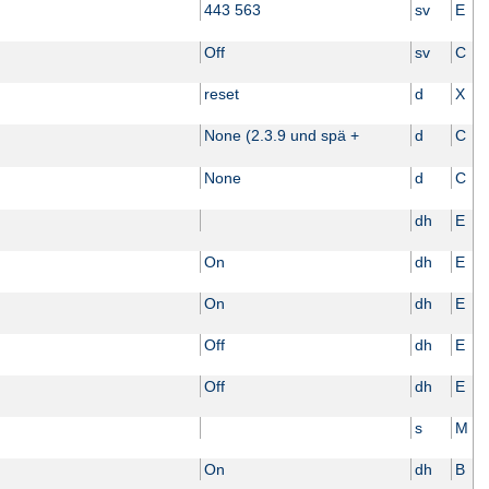
443 563
sv
E
Off
sv
C
reset
d
X
None (2.3.9 und spä +
d
C
None
d
C
dh
E
On
dh
E
On
dh
E
Off
dh
E
Off
dh
E
s
M
On
dh
B