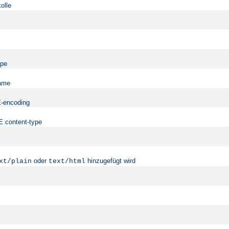
olle
ype
name
ME-encoding
ME content-type
oder
hinzugefügt wird
xt/plain
text/html