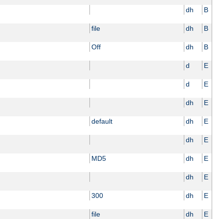
dh
B
file
dh
B
Off
dh
B
d
E
d
E
dh
E
default
dh
E
dh
E
MD5
dh
E
dh
E
300
dh
E
file
dh
E