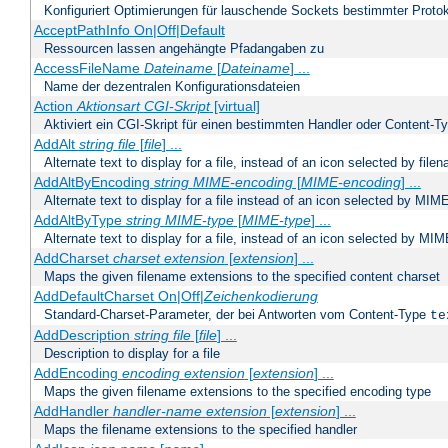
Konfiguriert Optimierungen für lauschende Sockets bestimmter Protok
AcceptPathInfo On|Off|Default
Ressourcen lassen angehängte Pfadangaben zu
AccessFileName
Dateiname
[
Dateiname
] ...
Name der dezentralen Konfigurationsdateien
Action
Aktionsart
CGI-Skript
[virtual]
Aktiviert ein CGI-Skript für einen bestimmten Handler oder Content-T
AddAlt
string
file
[
file
] ...
Alternate text to display for a file, instead of an icon selected by file
AddAltByEncoding
string
MIME-encoding
[
MIME-encoding
] ...
Alternate text to display for a file instead of an icon selected by MI
AddAltByType
string
MIME-type
[
MIME-type
] ...
Alternate text to display for a file, instead of an icon selected by MI
AddCharset
charset
extension
[
extension
] ...
Maps the given filename extensions to the specified content charset
AddDefaultCharset On|Off|
Zeichenkodierung
Standard-Charset-Parameter, der bei Antworten vom Content-Type
te
AddDescription
string file
[
file
] ...
Description to display for a file
AddEncoding
encoding
extension
[
extension
] ...
Maps the given filename extensions to the specified encoding type
AddHandler
handler-name
extension
[
extension
] ...
Maps the filename extensions to the specified handler