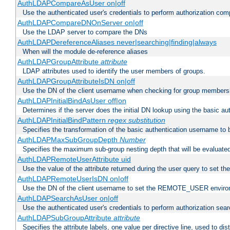
AuthLDAPCompareAsUser on|off
Use the authenticated user's credentials to perform authorization co
AuthLDAPCompareDNOnServer on|off
Use the LDAP server to compare the DNs
AuthLDAPDereferenceAliases never|searching|finding|always
When will the module de-reference aliases
AuthLDAPGroupAttribute
attribute
LDAP attributes used to identify the user members of groups.
AuthLDAPGroupAttributeIsDN on|off
Use the DN of the client username when checking for group members
AuthLDAPInitialBindAsUser off|on
Determines if the server does the initial DN lookup using the basic a
AuthLDAPInitialBindPattern
regex
substitution
Specifies the transformation of the basic authentication username to
AuthLDAPMaxSubGroupDepth
Number
Specifies the maximum sub-group nesting depth that will be evaluated
AuthLDAPRemoteUserAttribute uid
Use the value of the attribute returned during the user query to se
AuthLDAPRemoteUserIsDN on|off
Use the DN of the client username to set the REMOTE_USER environ
AuthLDAPSearchAsUser on|off
Use the authenticated user's credentials to perform authorization sea
AuthLDAPSubGroupAttribute
attribute
Specifies the attribute labels, one value per directive line, used to d