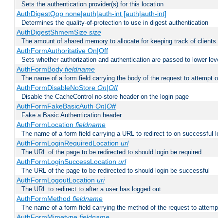
Sets the authentication provider(s) for this location
AuthDigestQop none|auth|auth-int [auth|auth-int]
Determines the quality-of-protection to use in digest authentication
AuthDigestShmemSize
size
The amount of shared memory to allocate for keeping track of clients
AuthFormAuthoritative On|Off
Sets whether authorization and authentication are passed to lower le
AuthFormBody
fieldname
The name of a form field carrying the body of the request to attempt 
AuthFormDisableNoStore
On|Off
Disable the CacheControl no-store header on the login page
AuthFormFakeBasicAuth
On|Off
Fake a Basic Authentication header
AuthFormLocation
fieldname
The name of a form field carrying a URL to redirect to on successful l
AuthFormLoginRequiredLocation
url
The URL of the page to be redirected to should login be required
AuthFormLoginSuccessLocation
url
The URL of the page to be redirected to should login be successful
AuthFormLogoutLocation
uri
The URL to redirect to after a user has logged out
AuthFormMethod
fieldname
The name of a form field carrying the method of the request to attemp
AuthFormMimetype
fieldname