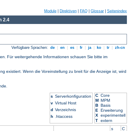
Module
|
Direktiven
|
FAQ
|
Glossar
|
Seitenindex
 2.4
Verfügbare Sprachen:
de
|
en
|
es
|
fr
|
ja
|
ko
|
tr
|
zh-cn
gen. Für weitergehende Informationen schauen Sie bitte im
 existiert. Wenn die Voreinstellung zu breit für die Anzeige ist, wird
nde.
C
Core
s
Serverkonfiguration
M
MPM
v
Virtual Host
B
Basis
d
Verzeichnis
E
Erweiterung
X
experimentell
h
.htaccess
T
extern
s
C