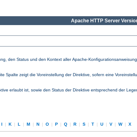
Apache HTTP Server Version
lung, den Status und den Kontext aller Apache-Konfigurationsanweisun
palte zeigt die Voreinstellung der Direktive, sofern eine Voreinstellung
ktive erlaubt ist, sowie den Status der Direktive entsprechend der Lege
I
|
K
|
L
|
M
|
N
|
O
|
P
|
Q
|
R
|
S
|
T
|
U
|
V
|
W
|
X