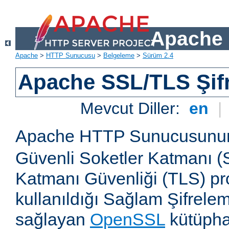
Apache 
Apache
>
HTTP Sunucusu
>
Belgeleme
>
Sürüm 2.4
Apache SSL/TLS Şif
Mevcut Diller:
en
|
Apache HTTP Sunucusun
Güvenli Soketler Katmanı (
Katmanı Güvenliği (TLS) pro
kullanıldığı Sağlam Şifrele
sağlayan
OpenSSL
kütüpha