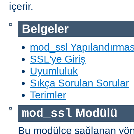
içerir.
Belgeler
mod_ssl Yapılandırmas
SSL'ye Giriş
Uyumluluk
Sıkça Sorulan Sorular
Terimler
Modülü
mod_ssl
Bu modülce sağlanan yön