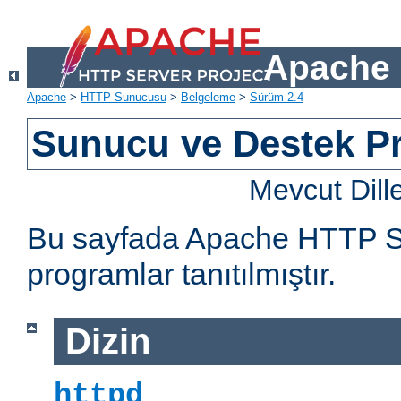
Apache 
Apache
>
HTTP Sunucusu
>
Belgeleme
>
Sürüm 2.4
Sunucu ve Destek Pr
Mevcut Dill
Bu sayfada Apache HTTP Sun
programlar tanıtılmıştır.
Dizin
httpd