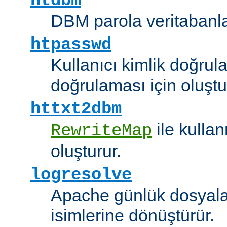
htdbm
DBM parola veritabanlar
htpasswd
Kullanıcı kimlik doğrul
doğrulaması için oluştu
httxt2dbm
ile kulla
RewriteMap
oluşturur.
logresolve
Apache günlük dosyalar
isimlerine dönüştürür.