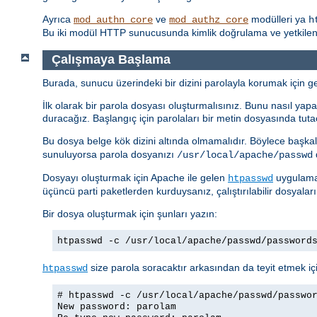
Ayrıca
ve
modülleri ya
mod_authn_core
mod_authz_core
h
Bu iki modül HTTP sunucusunda kimlik doğrulama ve yetkilendi
Çalışmaya Başlama
Burada, sunucu üzerindeki bir dizini parolayla korumak için ger
İlk olarak bir parola dosyası oluşturmalısınız. Bunu nasıl yapac
duracağız. Başlangıç için parolaları bir metin dosyasında tuta
Bu dosya belge kök dizini altında olmamalıdır. Böylece başkal
sunuluyorsa parola dosyanızı
d
/usr/local/apache/passwd
Dosyayı oluşturmak için Apache ile gelen
uygulamas
htpasswd
üçüncü parti paketlerden kurduysanız, çalıştırılabilir dosyalar
Bir dosya oluşturmak için şunları yazın:
htpasswd -c /usr/local/apache/passwd/password
size parola soracaktır arkasından da teyit etmek içi
htpasswd
# htpasswd -c /usr/local/apache/passwd/passwo
New password: parolam