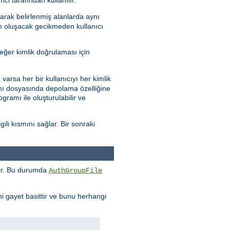
arak belirlenmiş alanlarda aynı
en oluşacak gecikmeden kullanıcı
eğer kimlik doğrulaması için
varsa her bir kullanıcıyı her kimlik
abanı dosyasında depolama özelliğine
gramı ile oluşturulabilir ve
ili kısmını sağlar. Bir sonraki
enir. Bu durumda
AuthGroupFile
mi gayet basittir ve bunu herhangi