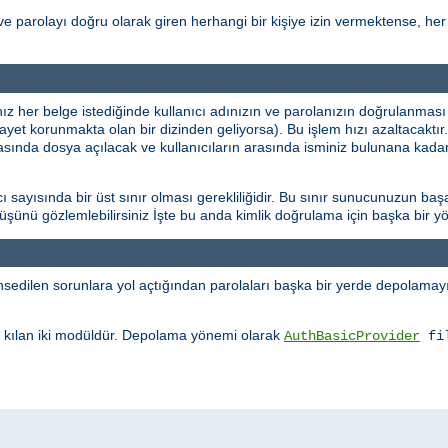
ve parolayı doğru olarak giren herhangi bir kişiye izin vermektense, her 
ınız her belge istediğinde kullanıcı adınızın ve parolanızın doğrulanması
şayet korunmakta olan bir dizinden geliyorsa). Bu işlem hızı azaltacaktı
rasında dosya açılacak ve kullanıcıların arasında isminiz bulunana kadar
sayısında bir üst sınır olması gerekliliğidir. Bu sınır sunucunuzun başa
üşüşünü gözlemlebilirsiniz İşte bu anda kimlik doğrulama için başka bir
edilen sorunlara yol açtığından parolaları başka bir yerde depolamayı 
kılan iki modüldür. Depolama yönemi olarak
AuthBasicProvider
fi