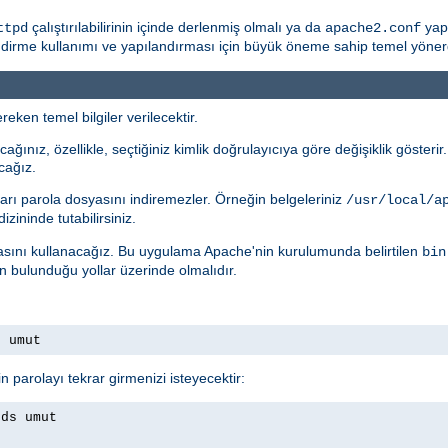
çalıştırılabilirinin içinde derlenmiş olmalı ya da
yapı
ttpd
apache2.conf
rme kullanımı ve yapılandırması için büyük öneme sahip temel yönergele
eken temel bilgiler verilecektir.
ağınız, özellikle, seçtiğiniz kimlik doğrulayıcıya göre değişiklik gösteri
cağız.
arı parola dosyasını indiremezler. Örneğin belgeleriniz
/usr/local/a
izininde tutabilirsiniz.
ını kullanacağız. Bu uygulama Apache'nin kurulumunda belirtilen
bin
ın bulunduğu yollar üzerinde olmalıdır.
s umut
n parolayı tekrar girmenizi isteyecektir:
rds umut