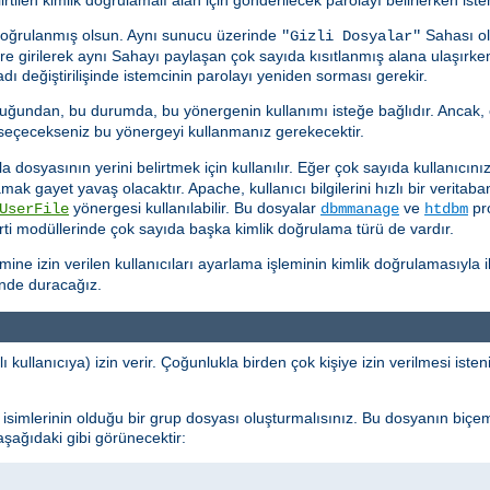
doğrulanmış olsun. Aynı sunucu üzerinde
Sahası ol
"Gizli Dosyalar"
kere girilerek aynı Sahayı paylaşan çok sayıda kısıtlanmış alana ulaşırk
ı değiştirilişinde istemcinin parolayı yeniden sorması gerekir.
uğundan, bu durumda, bu yönergenin kullanımı isteğe bağlıdır. Ancak, 
k seçecekseniz bu yönergeyi kullanmanız gerekecektir.
dosyasının yerini belirtmek için kullanılır. Eğer çok sayıda kullanıcınız 
ramak gayet yavaş olacaktır. Apache, kullanıcı bilgilerini hızlı bir verit
yönergesi kullanılabilir. Bu dosyalar
ve
pro
UserFile
dbmmanage
htdbm
ti modüllerinde çok sayıda başka kimlik doğrulama türü de vardır.
e izin verilen kullanıcıları ayarlama işleminin kimlik doğrulamasıyla ilg
inde duracağız.
ı kullanıcıya) izin verir. Çoğunlukla birden çok kişiye izin verilmesi ist
cı isimlerinin olduğu bir grup dosyası oluşturmalısınız. Bu dosyanın biçe
 aşağıdaki gibi görünecektir: