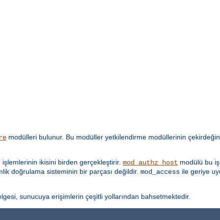
modülleri bulunur. Bu modüller yetkilendirme modüllerinin çekirdeğin
re
lemlerinin ikisini birden gerçekleştirir.
modülü bu işl
mod_authz_host
imlik doğrulama sisteminin bir parçası değildir.
ile geriye u
mod_access
lgesi, sunucuya erişimlerin çeşitli yollarından bahsetmektedir.