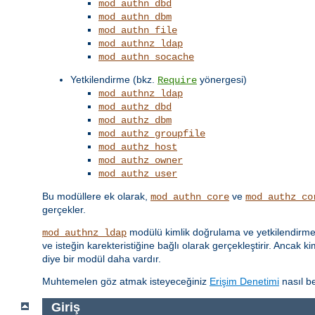
mod_authn_dbd
mod_authn_dbm
mod_authn_file
mod_authnz_ldap
mod_authn_socache
Yetkilendirme (bkz.
yönergesi)
Require
mod_authnz_ldap
mod_authz_dbd
mod_authz_dbm
mod_authz_groupfile
mod_authz_host
mod_authz_owner
mod_authz_user
Bu modüllere ek olarak,
ve
mod_authn_core
mod_authz_co
gerçekler.
modülü kimlik doğrulama ve yetkilendirme iş
mod_authnz_ldap
ve isteğin karekteristiğine bağlı olarak gerçekleştirir. Ancak k
diye bir modül daha vardır.
Muhtemelen göz atmak isteyeceğiniz
Erişim Denetimi
nasıl be
Giriş