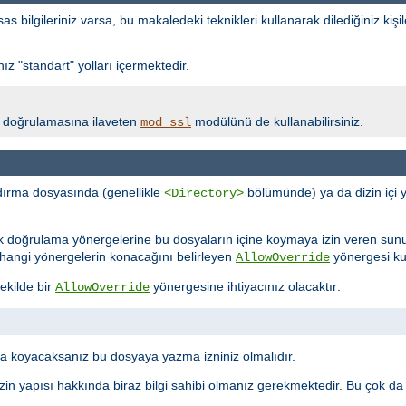
bilgileriniz varsa, bu makaledeki teknikleri kullanarak dilediğiniz kişil
z "standart" yolları içermektedir.
lik doğrulamasına ilaveten
modülünü de kullanabilirsiniz.
mod_ssl
ırma dosyasında (genellikle
bölümünde) ya da dizin içi 
<Directory>
ik doğrulama yönergelerine bu dosyaların içine koymaya izin veren sun
ne hangi yönergelerin konacağını belirleyen
yönergesi kull
AllowOverride
ekilde bir
yönergesine ihtiyacınız olacaktır:
AllowOverride
 koyacaksanız bu dosyaya yazma izniniz olmalıdır.
in yapısı hakkında biraz bilgi sahibi olmanız gerekmektedir. Bu çok da