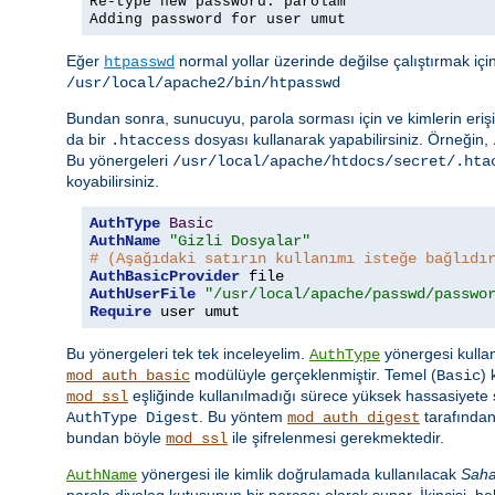
Re-type new password: parolam
Adding password for user umut
Eğer
normal yollar üzerinde değilse çalıştırmak iç
htpasswd
/usr/local/apache2/bin/htpasswd
Bundan sonra, sunucuyu, parola sorması için ve kimlerin erişi
da bir
dosyası kullanarak yapabilirsiniz. Örneğin,
.htaccess
Bu yönergeleri
/usr/local/apache/htdocs/secret/.hta
koyabilirsiniz.
AuthType
Basic
AuthName
"Gizli Dosyalar"
# (Aşağıdaki satırın kullanımı isteğe bağlıdı
AuthBasicProvider
AuthUserFile
"/usr/local/apache/passwd/passwo
Require
 user umut
Bu yönergeleri tek tek inceleyelim.
yönergesi kullan
AuthType
modülüyle gerçeklenmiştir. Temel (
)
mod_auth_basic
Basic
eşliğinde kullanılmadığı sürece yüksek hassasiyete s
mod_ssl
. Bu yöntem
tarafından
AuthType Digest
mod_auth_digest
bundan böyle
ile şifrelenmesi gerekmektedir.
mod_ssl
yönergesi ile kimlik doğrulamada kullanılacak
Sah
AuthName
parola diyalog kutusunun bir parçası olarak sunar. İkincisi, beli