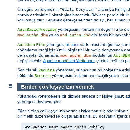
Örneğin, bir istemcinin
alanında kimliği 
"Gizli Dosyalar"
parola özdevinimli olarak yinelenecektir. Böylece parola bir 
korunmuş olur. Güvenlik gerekçelerinden dolayı, her sunucu ad
yönergesinin öntanımlı değeri
old
AuthBasicProvider
file
ya da
gibi farklı bir kayna
mod_authn_dbm
mod_authn_dbd
yönergesi
ile oluşturduğumuz parola 
AuthUserFile
htpasswd
doğrulama isteği için kimlik bilgilerini bir metin dosyasında a
de sahiptir. Bu amaçla,
modülünün
mod_authn_dbm
AuthDBM
değiştirilebilir.
Apache modülleri Veritabanı
içindeki üçüncü par
Son olarak
yönergesi, sunucunun bu bölgesine erişimin
Require
bölümde
yönergesini kullanmanın çeşitli yoları üzer
Require
Birden çok kişiye izin vermek
Yukarıdaki yönergelerle bir dizinde sadece bir kişiye (
adl
umut
yönergesi devreye girer.
Eğer birden çok kişiye izin vermek istiyorsanız içinde kullanı
bir metin düzenleyici ile oluşturabilirsiniz. Bu dosyanın içeriği
GroupName: umut samet engin kubilay