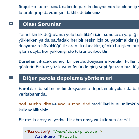
satırı ile parola dosyasında listelenmiş 
Require user umut
tutarak grup davranışını taklit edebilirsiniz.
Olası Sorunlar
Temel kimlik doğrulama yolu belirtildiği için, sunucuya yaptığ
yüklerken ya da sayfadaki her bir resim için bu yapılmalıdır (
dosyanızın büyüklüğü ile orantılı olacaktır, çünkü bu işlem sı
işlem sayfa her yüklenişinde tekrar edilecektir.
Buradan çıkacak sonuç, bir parola dosyasına konulan kullanıcı 
gösterir. Bir kaç yüz kayıtın üstünde giriş yaptığınızda hız d
Diğer parola depolama yöntemleri
Parolaları basit bir metin dosyasında depolamak yukarıda bahs
veritabanında.
ve
modülleri bunu mümkün 
mod_authn_dbm
mod_authn_dbd
kullanabilirsiniz.
Bir metin dosyası yerine bir dbm dosyası kullanım örneği:
<
Directory
"/www/docs/private"
>
AuthName
"Private"