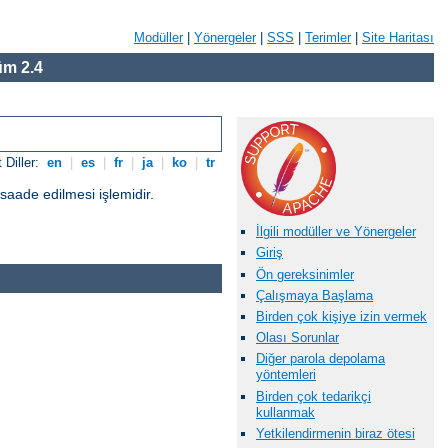
Modüller
|
Yönergeler
|
SSS
|
Terimler
|
Site Haritası
m 2.4
 Diller:
en
|
es
|
fr
|
ja
|
ko
|
tr
üsaade edilmesi işlemidir.
İlgili modüller ve Yönergeler
Giriş
Ön gereksinimler
Çalışmaya Başlama
Birden çok kişiye izin vermek
Olası Sorunlar
Diğer parola depolama
yöntemleri
Birden çok tedarikçi
kullanmak
Yetkilendirmenin biraz ötesi