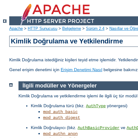
Apache
>
HTTP Sunucusu
>
Belgeleme
>
Sürüm 2.4
>
Nasıllar ve Öğret
Kimlik Doğrulama ve Yetkilendirme
Kimlik Doğrulama istediğiniz kişileri teyid etme işlemidir. Yetkilen
Genel erişim denetimi için
Erişim Denetimi Nasıl
belgesine bakınız
İlgili modüller ve Yönergeler
Kimlik Doğrulama ve yetkilendirme işlemi ile ilgili üç tür modü
Kimlik Doğrulama türü (bkz.
yönergesi)
AuthType
mod_auth_basic
mod_auth_digest
Kimlik Doğrulayıcı (bkz.
ve
AuthBasicProvider
Auth
mod_authn_anon