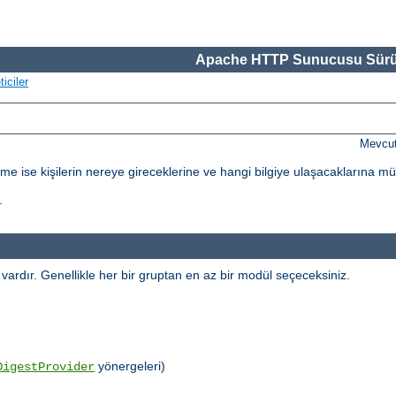
Apache HTTP Sunucusu Sürü
iciler
Mevcut
dirme ise kişilerin nereye gireceklerine ve hangi bilgiye ulaşacaklarına m
.
l vardır. Genellikle her bir gruptan en az bir modül seçeceksiniz.
yönergeleri)
DigestProvider