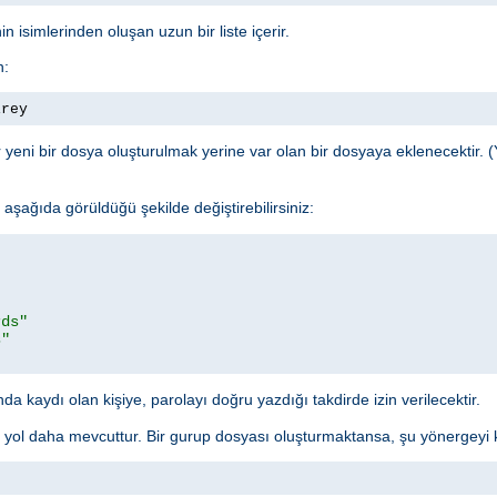
n isimlerinden oluşan uzun bir liste içerir.
n:
irey
yeni bir dosya oluşturulmak yerine var olan bir dosyaya eklenecektir. (
şağıda görüldüğü şekilde değiştirebilirsiniz:
rds"
s"
a kaydı olan kişiye, parolayı doğru yazdığı takdirde izin verilecektir.
r yol daha mevcuttur. Bir gurup dosyası oluşturmaktansa, şu yönergeyi ku