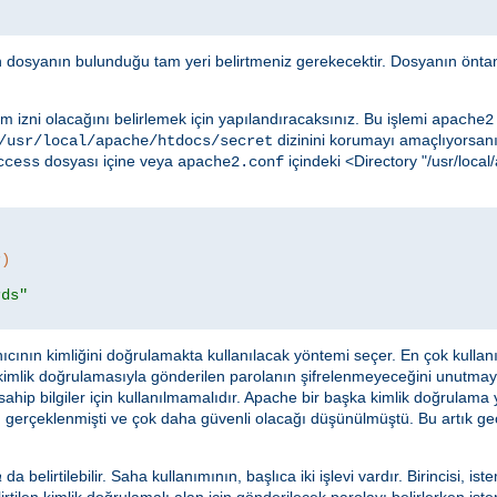
in dosyanın bulunduğu tam yeri belirtmeniz gerekecektir. Dosyanın öntan
m izni olacağını belirlemek için yapılandıracaksınız. Bu işlemi
apache2
dizinini korumayı amaçlıyorsanız
/usr/local/apache/htdocs/secret
dosyası içine veya
içindeki <Directory "/usr/loc
ccess
apache2.conf
r)
rds"
ıcının kimliğini doğrulamakta kullanılacak yöntemi seçer. En çok kulla
 kimlik doğrulamasıyla gönderilen parolanın şifrelenmeyeceğini unutma
ahip bilgiler için kullanılmamalıdır. Apache bir başka kimlik doğrulama
 gerçeklenmişti ve çok daha güvenli olacağı düşünülmüştü. Bu artık geçer
a
da belirtilebilir. Saha kullanımının, başlıca iki işlevi vardır. Birincisi, ist
rtilen kimlik doğrulamalı alan için gönderilecek parolayı belirlerken istem