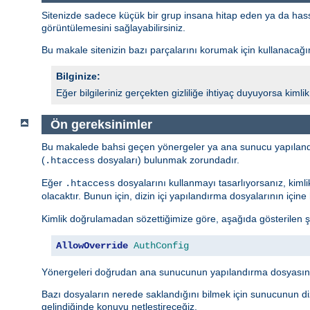
Sitenizde sadece küçük bir grup insana hitap eden ya da hassas 
görüntülemesini sağlayabilirsiniz.
Bu makale sitenizin bazı parçalarını korumak için kullanacağını
Bilginize:
Eğer bilgileriniz gerçekten gizliliğe ihtiyaç duyuyorsa kim
Ön gereksinimler
Bu makalede bahsi geçen yönergeler ya ana sunucu yapıland
(
dosyaları) bulunmak zorundadır.
.htaccess
Eğer
dosyalarını kullanmayı tasarlıyorsanız, kiml
.htaccess
olacaktır. Bunun için, dizin içi yapılandırma dosyalarının içi
Kimlik doğrulamadan sözettiğimize göre, aşağıda gösterilen ş
AllowOverride
AuthConfig
Yönergeleri doğrudan ana sunucunun yapılandırma dosyasına
Bazı dosyaların nerede saklandığını bilmek için sunucunun diz
gelindiğinde konuyu netleştireceğiz.