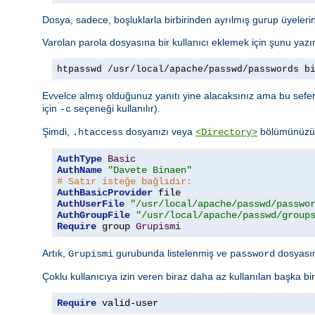
Dosya, sadece, boşluklarla birbirinden ayrılmış gurup üyelerini
Varolan parola dosyasına bir kullanıcı eklemek için şunu yazı
htpasswd /usr/local/apache/passwd/passwords b
Evvelce almış olduğunuz yanıtı yine alacaksınız ama bu sefer 
için
seçeneği kullanılır).
-c
Şimdi,
dosyanızı veya
bölümünüzü a
.htaccess
<Directory>
AuthType
Basic
AuthName
"Davete Binaen"
# Satır isteğe bağlıdır:
AuthBasicProvider
AuthUserFile
"/usr/local/apache/passwd/passwo
AuthGroupFile
"/usr/local/apache/passwd/group
Require
 group 
Grupismi
Artık,
gurubunda listelenmiş ve
dosyasınd
Grupismi
password
Çoklu kullanıcıya izin veren biraz daha az kullanılan başka bi
Require
 valid-user