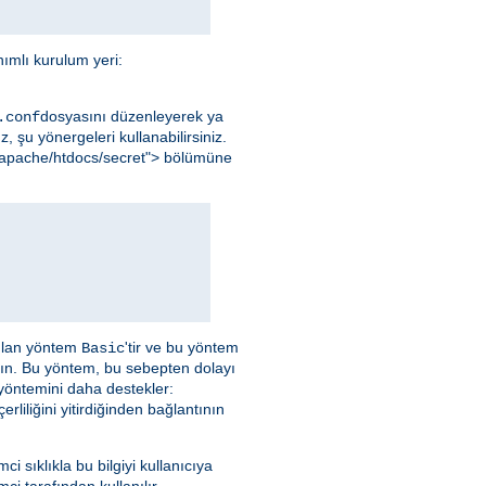
ımlı kurulum yeri:
dosyasını düzenleyerek ya
.conf
, şu yönergeleri kullanabilirsiniz.
al/apache/htdocs/secret"> bölümüne
nılan yöntem
'tir ve bu yöntem
Basic
yın. Bu yöntem, bu sebepten dolayı
 yöntemini daha destekler:
liliğini yitirdiğinden bağlantının
emci sıklıkla bu bilgiyi kullanıcıya
ci tarafından kullanılır.